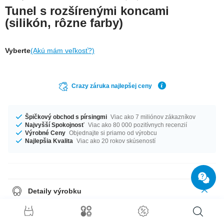
Tunel s rozšírenými koncami
(silikón, rôzne farby)
Vyberte
(Akú mám veľkosť?)
Crazy záruka najlepšej ceny
Špičkový obchod s pírsingmi
Viac ako 7 miliónov zákazníkov
Najvyšší Spokojnosť
Viac ako 80 000 pozitívnych recenzií
Výrobné Ceny
Objednajte si priamo od výrobcu
Najlepšia Kvalita
Viac ako 20 rokov skúseností
Detaily výrobku
Can't go wrong with this double flared tunnel. Made of silicone for a super
comfortable fit. Available in different colours.