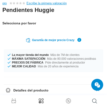
oro
Escribe la primera valoración
Pendientes Huggie
Selecciona por favor
Garantía de mejor precio Crazy
La mayor tienda del mundo
Más de 7M de clientes
MÁXIMA SATISFACCIÓN
Más de 80.000 valoraciones positivas
PRECIOS DE FÁBRICA
Pide directamente al productor
MEJOR CALIDAD
Más de 20 años de experiencia
Detalles del producto
Disponible en un diámetro de 11 mm. Para este maravilloso artículo
tenemos un montón de piedras de diferentes colores. (Por ejemplo
aurora boreal y esmeralda). ¡Este producto collejo es lo que necesitabas