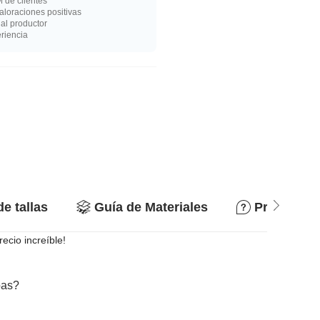
 de clientes
loraciones positivas
al productor
riencia
de tallas
Guía de Materiales
Preguntas
ecio increíble!
bas?