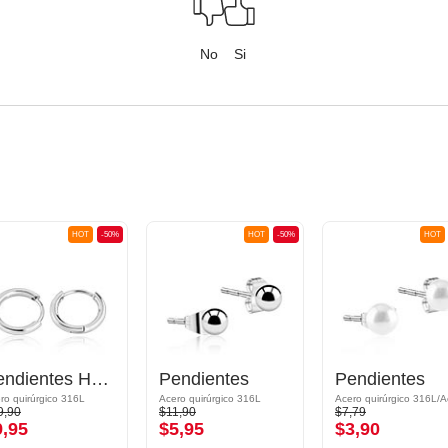
No
Si
HOT
-50%
HOT
-50%
HOT
Pendientes Huggie
Pendientes
Pendientes
ro quirúrgico 316L
Acero quirúrgico 316L
9,90
$11,90
$7,79
9,95
$5,95
$3,90