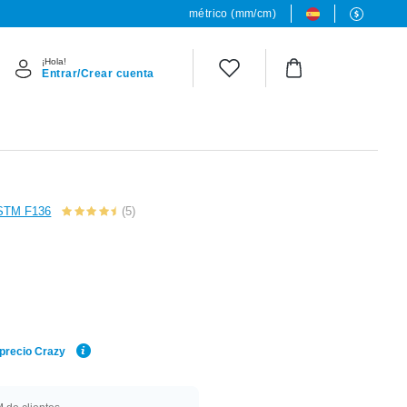
métrico (mm/cm)
¡Hola!
Entrar/Crear cuenta
ASTM F136
(5)
 precio Crazy