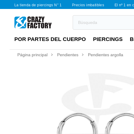
La tienda de piercings N° 1
Precios imbatibles
El nº 1 en 
POR PARTES DEL CUERPO
PIERCINGS
B
Página principal
Pendientes
Pendientes argolla