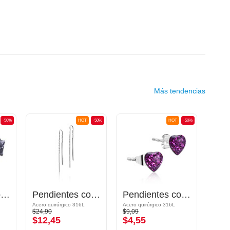
Más tendencias
-50%
HOT
-50%
HOT
-50%
Pendientes con diseño Estrella
Pendientes con cadenas
Pendientes con diseño de corazón
Acero quirúrgico 316L
Acero quirúrgico 316L
Acero 
$24,90
$9,09
$19,9
$12,45
$4,55
$9,