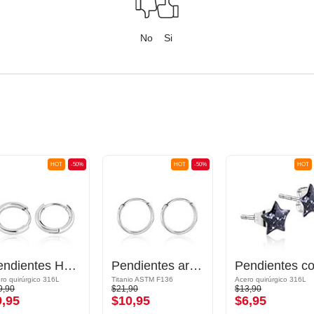
No
Si
HOT
-50%
HOT
-50%
HOT
Pendientes Huggie
Pendientes argolla
ro quirúrgico 316L
Titanio ASTM F136
Acero quirúrgico 316L
9,90
$21,90
$13,90
9,95
$10,95
$6,95