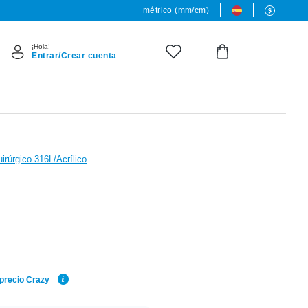
métrico (mm/cm)
¡Hola!
Entrar/Crear cuenta
irúrgico 316L/Acrílico
 precio Crazy