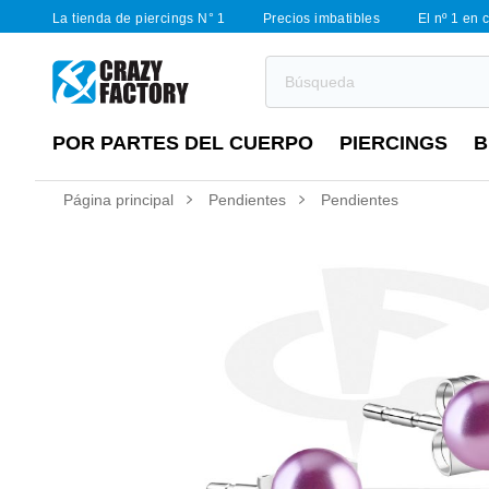
La tienda de piercings N° 1
Precios imbatibles
El nº 1 en 
POR PARTES DEL CUERPO
PIERCINGS
B
Página principal
Pendientes
Pendientes