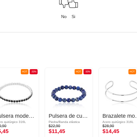
No
Si
HOT
-50%
HOT
-50%
HOT
Pulsera moderna con piedra de cristal en varios colores
Pulsera de cuentas
Brazal
ro quirúrgico 316L
Piedra/Banda elástica
Acero quirúrgico 316L
0,90
$22,90
$28,90
5,45
$11,45
$14,45