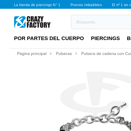
La tienda de piercings N° 1
Precios imbatibles
El nº 1 en 
POR PARTES DEL CUERPO
PIERCINGS
B
Página principal
Pulseras
Pulsera de cadena con Cue