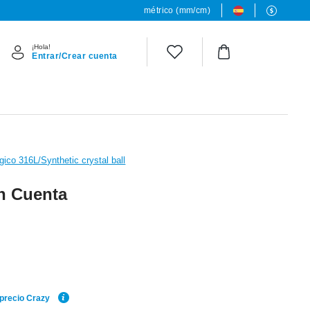
métrico (mm/cm)
¡Hola!
Entrar/Crear cuenta
gico 316L/Synthetic crystal ball
n Cuenta
 precio Crazy