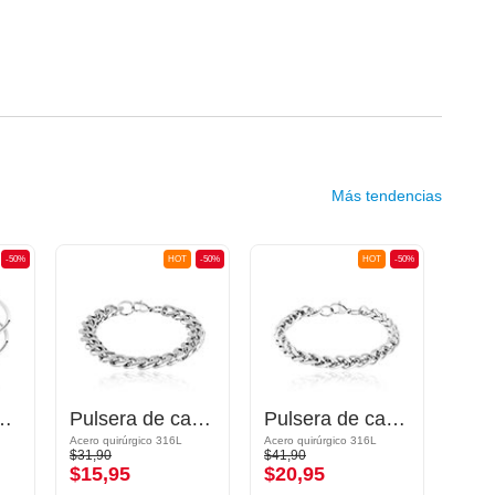
Más tendencias
-50%
HOT
-50%
HOT
-50%
ete moderno
Pulsera de cadena
Pulsera de cadena
Acero quirúrgico 316L
Acero quirúrgico 316L
Acero 
$31,90
$41,90
$19,9
$15,95
$20,95
$9,