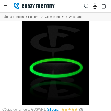
Página principal
Pulseras
"Glow in the Dark" Wristband
Código del artículo: GDSWR1,
Silicona
(3)