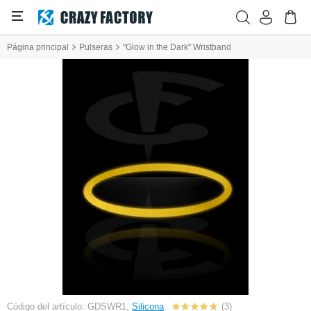
Página principal
Pulseras
"Glow in the Dark" Wristband
Código del artículo: GDSWR1,
Silicona
(3)