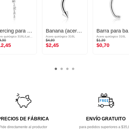
Piercing para el ombligo (acero quirúrgico, plateado, acabado brillante) con colgante y brillantes
Banana (acero quirúrgico, plateado, acabado brillante) con conos
Ba
Acero quirúrgico 316L/Latón plateado
Acero quirúrgico 316L
Acero quirúrgico 316L
4,90
$4,89
$1,39
12,45
$2,45
$0,70
PRECIOS DE FÁBRICA
ENVÍO GRATUITO
Pide directamente al productor
para pedidos superiores a $35,