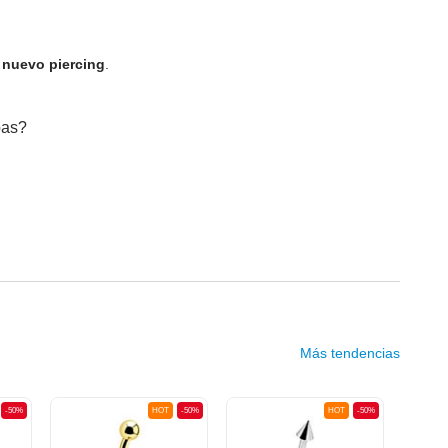
u nuevo piercing
.
bas?
Más tendencias
-50%
HOT
-50%
HOT
-50%