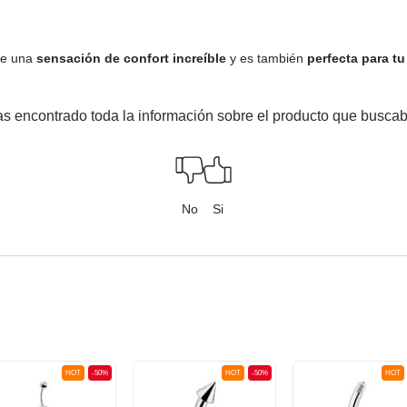
ce una
sensación de confort increíble
y es también
perfecta para t
s encontrado toda la información sobre el producto que busca
No
Si
HOT
-50%
HOT
-50%
HOT