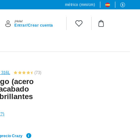
métrico (mm/cm)
¡Hola!
Entrar/Crear cuenta
o 316L
(73)
igo (acero
 acabado
brillantes
a?)
 precio Crazy