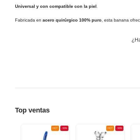
Universal y con compatible con la piel
.
Fabricada en
acero quirúrgico 100% puro
, esta banana ofre
¿Ha
Top ventas
OT
-50%
HOT
-50%
HOT
-50%