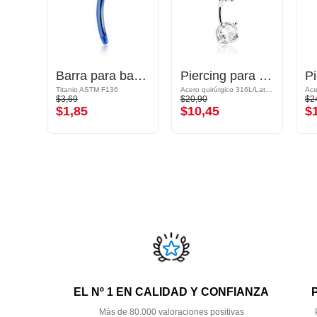
Banana (acero quirúrgico, plateado, acabado brillante) con bolas y brillantes
Barra para banana
Piercing para el ombligo (acero quirúrgico, plateado, acabado brillante) con diseño de mariposa y brillantes
6L
Titanio ASTM F136
Acero quirúrgico 316L/Latón plateado
$3,69
$20,90
$2
$1,85
$10,45
$
EL Nº 1 EN CALIDAD Y CONFIANZA
Más de 80.000 valoraciones positivas