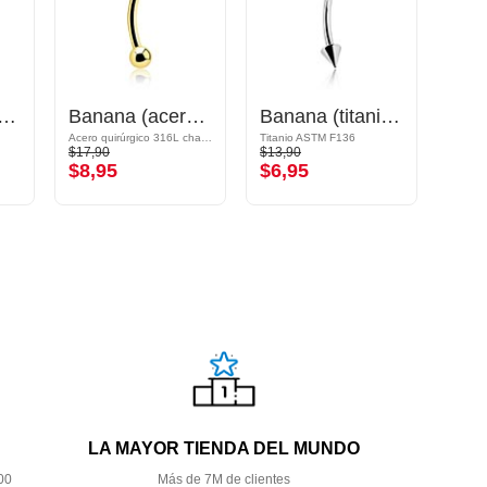
rra para banana
Banana (acero quirúrgico, dorado, acabado brillante)
Banana (titanio, anodizado) con conos
Acero quirúrgico 316L chapado en oro
Titanio ASTM F136
Acero 
$17,90
$13,90
$14,9
$8,95
$6,95
$7,
LA MAYOR TIENDA DEL MUNDO
00
Más de 7M de clientes