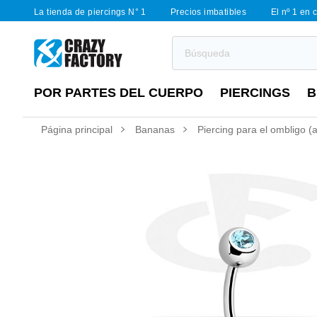
La tienda de piercings N° 1
Precios imbatibles
El nº 1 en 
POR PARTES DEL CUERPO
PIERCINGS
B
Página principal
Bananas
Piercing para el ombligo (a