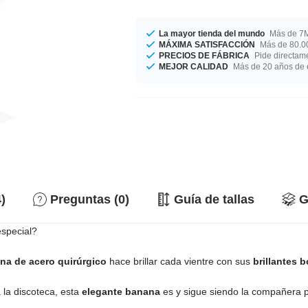
La mayor tienda del mundo
Más de 7M
MÁXIMA SATISFACCIÓN
Más de 80.00
PRECIOS DE FÁBRICA
Pide directame
MEJOR CALIDAD
Más de 20 años de 
)
Preguntas (0)
Guía de tallas
G
special?
na de acero quirúrgico
hace brillar cada vientre con sus
brillantes b
 la discoteca, esta
elegante banana
es y sigue siendo la compañera pe