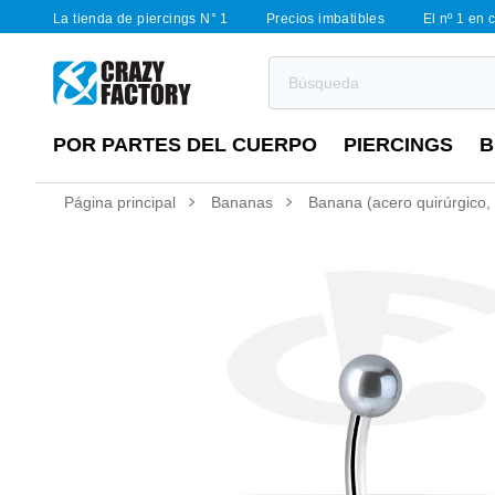
La tienda de piercings N° 1
Precios imbatibles
El nº 1 en 
POR PARTES DEL CUERPO
PIERCINGS
B
Página principal
Bananas
Banana (acero quirúrgico, 