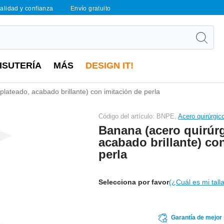
calidad y confianza
Envío gratuito
ISUTERÍA
MÁS
DESIGN IT!
plateado, acabado brillante) con imitación de perla
Código del artículo: BNPE,
Acero quirúrgico
Banana (acero quirúrg
acabado brillante) co
perla
Selecciona por favor
(¿Cuál es mi tall
Garantía de mejor