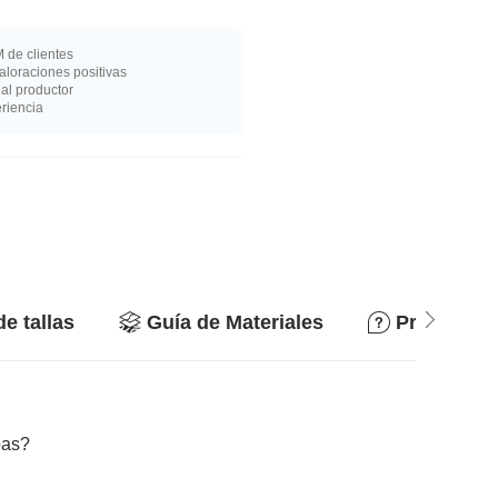
 de clientes
loraciones positivas
al productor
riencia
de tallas
Guía de Materiales
Preguntas
bas?