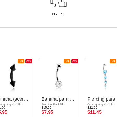
No
Si
HOT
-50%
HOT
-50%
HOT
Banana (acero quirúrgico, negro, acabado brillante) con conos
Banana para el ombligo (titanio, acabado brillante) con piedra brillante
Piercing 
ro quirúrgico 316L
Titanio ASTM F136
Acero quirúrgico 316L
1,90
$15,90
$22,90
5,95
$7,95
$11,45