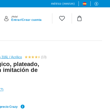
métrico (mm/cm)
¡Hola!
Entrar/Crear cuenta
 316L / Acrílico
(13)
ico, plateado,
n imitación de
a?)
 precio Crazy