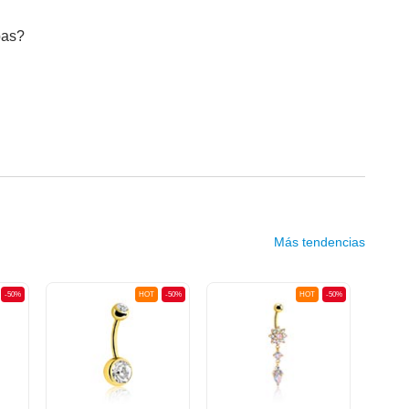
bas?
Más tendencias
-50%
HOT
-50%
HOT
-50%