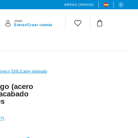
métrico (mm/cm)
¡Hola!
Entrar/Crear cuenta
úrgico 316L/Latón plateado
igo (acero
 acabado
es
a?)