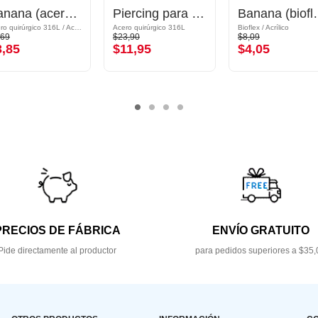
Banana (acero quirúrgico, plateado, acabado brillante) con imitación de perla
Piercing para el ombligo (acero quirúrgico, plateado, acabado brillante) con diseño de flor y brillantes
Banana (bioflex, vari
Acero quirúrgico 316L / Acrílico
Acero quirúrgico 316L
Bioflex / Acrílico
,69
$23,90
$8,09
3,85
$11,95
$4,05
PRECIOS DE FÁBRICA
ENVÍO GRATUITO
Pide directamente al productor
para pedidos superiores a $35,