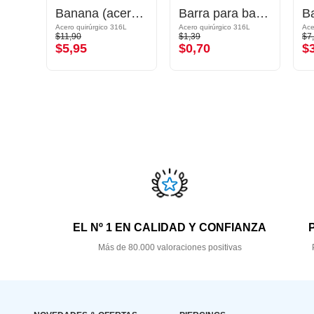
Piercing para el ombligo (acero quirúrgico, chapado en oro, acabado brillante) con brillantes
Banana (acero quirúrgico, negro, acabado brillante) con bolas
Barra para banana
Acero quirúrgico 316L chapado en oro
Acero quirúrgico 316L
Acero quirúrgico 316L
$11,90
$1,39
$7
$5,95
$0,70
$
EL Nº 1 EN CALIDAD Y CONFIANZA
Más de 80.000 valoraciones positivas