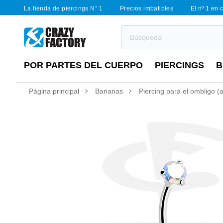
La tienda de piercings N° 1
Precios imbatibles
El nº 1 en 
POR PARTES DEL CUERPO
PIERCINGS
B
Página principal
Bananas
Piercing para el ombligo (a