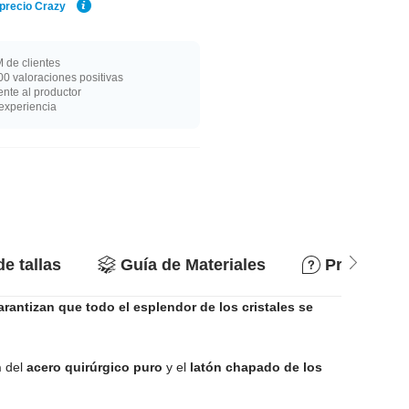
 precio Crazy
 de clientes
0 valoraciones positivas
nte al productor
experiencia
de tallas
Guía de Materiales
Preguntas
arantizan que todo el esplendor de los cristales se
n
del
acero quirúrgico puro
y el
latón chapado de los