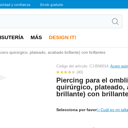
calidad y confianza
Envío gratuito
ISUTERÍA
MÁS
DESIGN IT!
cero quirúrgico, plateado, acabado brillante) con brillantes
Código del artículo: CJ-BN0014,
Acero quir
(40)
Piercing para el ombl
quirúrgico, plateado,
brillante) con brillant
Selecciona por favor
(¿Cuál es mi tall