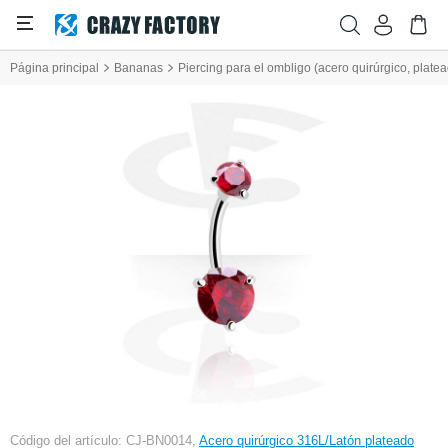
Página principal
Bananas
Piercing para el ombligo (acero quirúrgico, platea
Código del artículo: CJ-BN0014,
Acero quirúrgico 316L/Latón plateado