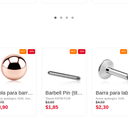
HOT
-50%
HOT
-50%
HOT
Bola para barras con rosca (acero quirúrgico, chapado en oro rosa, acabado brillante)
Barbell Pin (titanium, anodised)
Acero quirúrgico 316L chapado en oro rosa
Titanio ASTM F136
Acero quirúrgico 316L
,79
$3,69
$4,59
3,90
$1,85
$2,30