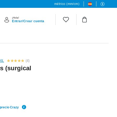
métrico (mm/cm)
¡Hola!
Entrar/Crear cuenta
16L
(4)
s (surgical
 precio Crazy