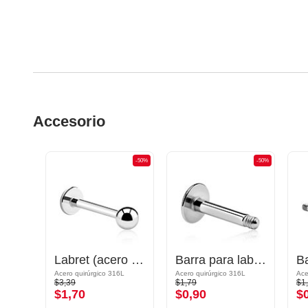
Accesorio
-50%
-50%
-50%
Barra para circular barbell
Labret (acero quirúrgico, plateado, acabado brillante)
Barra para labret (acero quirúrgico, plateado, acabado brillante)
Acero quirúrgico 316L chapado en oro
Acero quirúrgico 316L
Acero quirúrgico 316L
Ace
$3,39
$1,79
$1
$1,70
$0,90
$