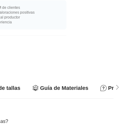
 de clientes
loraciones positivas
al productor
riencia
de tallas
Guía de Materiales
Preguntas
bas?