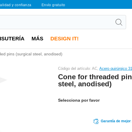
calidad y confianza
Envío gratuito
ISUTERÍA
MÁS
DESIGN IT!
ed pins (surgical steel, anodised)
Código del artículo: AC,
Acero quirúrgico 3
Cone for threaded pin
steel, anodised)
Selecciona por favor
Garantía de mejor