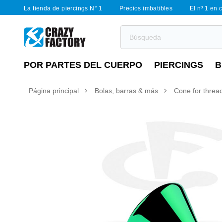
La tienda de piercings N° 1
Precios imbatibles
El nº 1 en 
POR PARTES DEL CUERPO
PIERCINGS
B
Página principal
Bolas, barras & más
Cone for thread