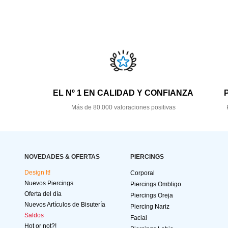
EL Nº 1 EN CALIDAD Y CONFIANZA
Más de 80.000 valoraciones positivas
NOVEDADES & OFERTAS
PIERCINGS
Design It!
Corporal
Nuevos Piercings
Piercings Ombligo
Oferta del día
Piercings Oreja
Nuevos Artículos de Bisutería
Piercing Nariz
Saldos
Facial
Hot or not?!