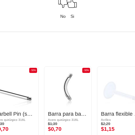
No
Si
-50%
-50%
Barbell Pin (surgical steel, silver, shiny finish)
Barra para banana
Barra fl
ro quirúrgico 316L
Acero quirúrgico 316L
Acrílico
,39
$1,39
$2,29
0,70
$0,70
$1,15