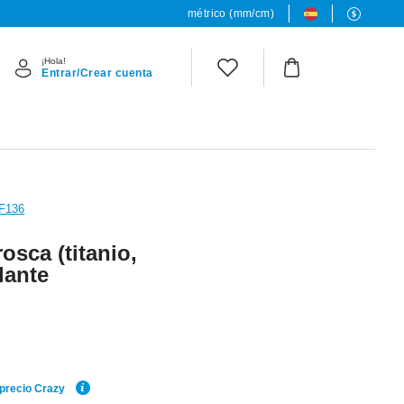
métrico (mm/cm)
¡Hola!
Entrar/Crear cuenta
 F136
osca (titanio,
lante
 precio Crazy