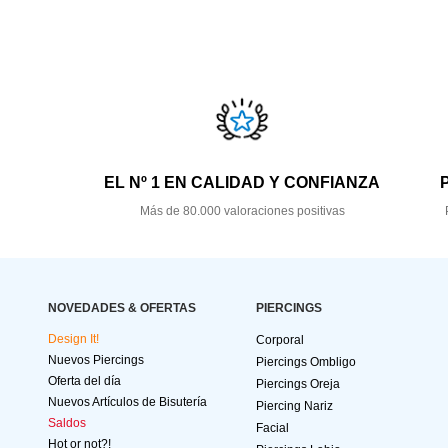
EL Nº 1 EN CALIDAD Y CONFIANZA
Más de 80.000 valoraciones positivas
NOVEDADES & OFERTAS
PIERCINGS
Design It!
Corporal
Nuevos Piercings
Piercings Ombligo
Oferta del día
Piercings Oreja
Nuevos Artículos de Bisutería
Piercing Nariz
Saldos
Facial
Hot or not?!