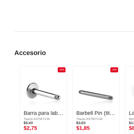
Accesorio
-50%
-50%
-50%
Barbell largo abierto de grapas
Barra para labret (titanio, acabado brillante)
Barbell Pin (titanium, anodised)
La
Titanio ASTM F136
Titanio ASTM F136
$5,49
$3,69
$1
$2,75
$1,85
$