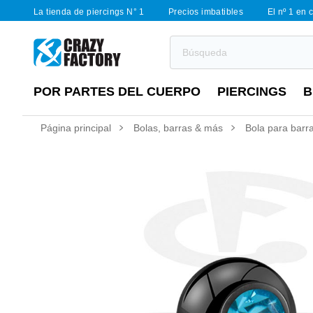
La tienda de piercings N° 1
Precios imbatibles
El nº 1 en 
POR PARTES DEL CUERPO
PIERCINGS
B
Página principal
Bolas, barras & más
Bola para barra