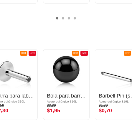
HOT
-50%
HOT
-50%
HOT
Barra para labret con rosca interior (acero quirúrgico, plateado, acabado brillante)
Bola para barras con rosca (acero quirúrgico, negro, acabado brillante)
Barbell Pin (sur
ro quirúrgico 316L
Acero quirúrgico 316L
Acero quirúrgico 316L
,59
$3,89
$1,39
2,30
$1,95
$0,70