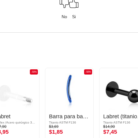
No
Si
-50%
-50%
bret
Barra para banana
Labret (
Bioflex /Acero quirúrgico 316L
Titanio ASTM F136
Titanio ASTM F136
7,90
$3,69
$14,90
8,95
$1,85
$7,45