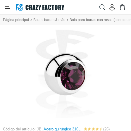
Página principal
Bolas, barras & más
Bola para barras con rosca (acero quirú
Código del artículo: JB,
Acero quirúrgico 316L
(26)