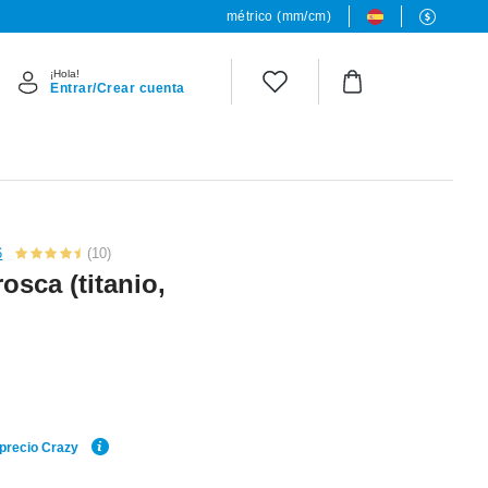
métrico (mm/cm)
¡Hola!
Entrar/Crear cuenta
6
(10)
osca (titanio,
 precio Crazy