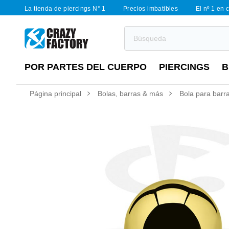
La tienda de piercings N° 1
Precios imbatibles
El nº 1 en 
POR PARTES DEL CUERPO
PIERCINGS
B
Página principal
Bolas, barras & más
Bola para barra