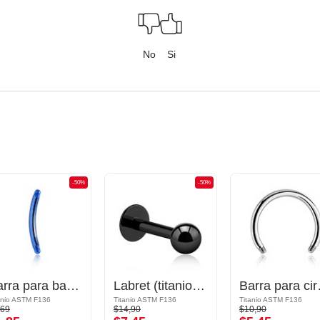
No
Si
-50%
-50%
Barra para banana
Labret (titanio, negro, acabado brillante) con bola
Barra 
anio ASTM F136
Titanio ASTM F136
Titanio ASTM F136
,69
$14,90
$10,90