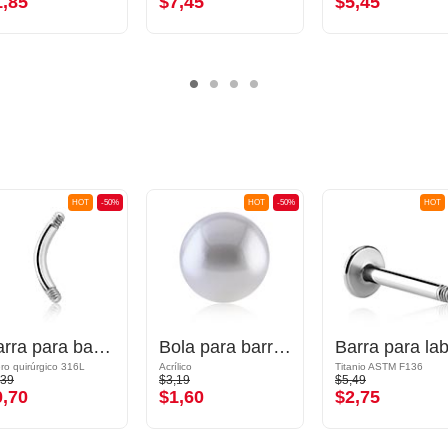
1,85
$7,45
$5,45
HOT
-50%
HOT
-50%
HOT
Barra para banana
Bola para barra con rosca (perla sintética, varios colores) con imitación de perla
ro quirúrgico 316L
Acrílico
Titanio ASTM F136
,39
$3,19
$5,49
0,70
$1,60
$2,75