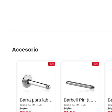
Accesorio
-50%
-50%
-50%
Barbell largo abierto de grapas
Barra para labret (titanio, acabado brillante)
Barbell Pin (titanium, anodised)
Titanio ASTM F136
Titanio ASTM F136
Tit
$5,49
$3,69
$3