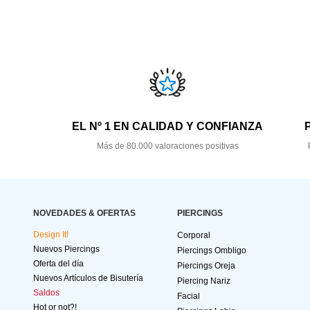
EL Nº 1 EN CALIDAD Y CONFIANZA
Más de 80.000 valoraciones positivas
NOVEDADES & OFERTAS
PIERCINGS
Design It!
Corporal
Nuevos Piercings
Piercings Ombligo
Oferta del día
Piercings Oreja
Nuevos Artículos de Bisutería
Piercing Nariz
Saldos
Facial
Hot or not?!