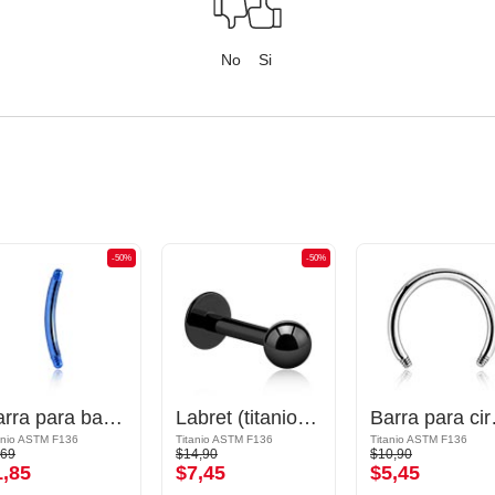
No
Si
-50%
-50%
Barra para banana
Labret (titanio, negro, acabado brillante) con bola
Barra 
anio ASTM F136
Titanio ASTM F136
Titanio ASTM F136
,69
$14,90
$10,90
1,85
$7,45
$5,45