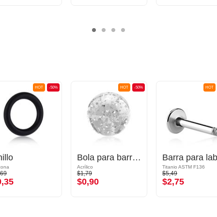
HOT
-50%
HOT
-50%
HOT
illo
Bola para barras con rosca (acrílico, varios colores) con purpurina
icona
Acrílico
Titanio ASTM F136
,69
$1,79
$5,49
0,35
$0,90
$2,75