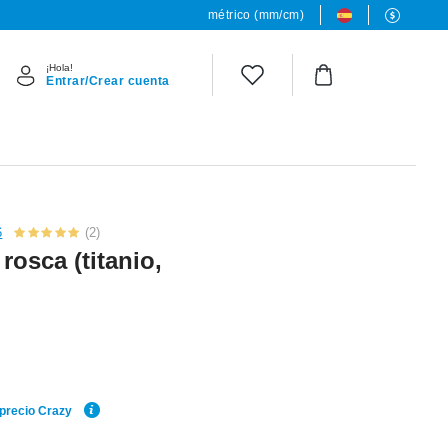
métrico (mm/cm)
¡Hola!
Entrar/Crear cuenta
6
(2)
rosca (titanio,
 precio Crazy