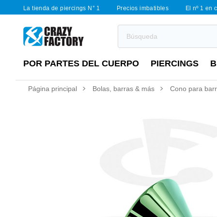
La tienda de piercings N° 1
Precios imbatibles
El nº 1 en 
POR PARTES DEL CUERPO
PIERCINGS
B
Página principal
Bolas, barras & más
Cono para barr