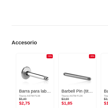
Accesorio
-50%
-50%
-50%
Barbell largo abierto de grapas
Barra para labret (titanio, acabado brillante)
Barbell Pin (titanium, anodised)
Titanio ASTM F136
Titanio ASTM F136
Tit
$5,49
$3,69
$3
$2,75
$1,85
$