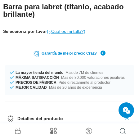
Barra para labret (titanio, acabado
brillante)
Selecciona por favor
(¿Cuál es mi talla?)
Garantía de mejor precio Crazy
La mayor tienda del mundo
Más de 7M de clientes
MÁXIMA SATISFACCIÓN
Más de 80.000 valoraciones positivas
PRECIOS DE FÁBRICA
Pide directamente al productor
MEJOR CALIDAD
Más de 20 años de experiencia
Detalles del producto
Dos grosores disponibles para que elijas tu favorito: 1.2 mm y 1.6 mm.
Fabricado en diferentes longitudes desde 5 mm hasta 11 mm. Lo
fabricamos en diferentes colores, azul, amarillo y otros. Elige tu favorito.