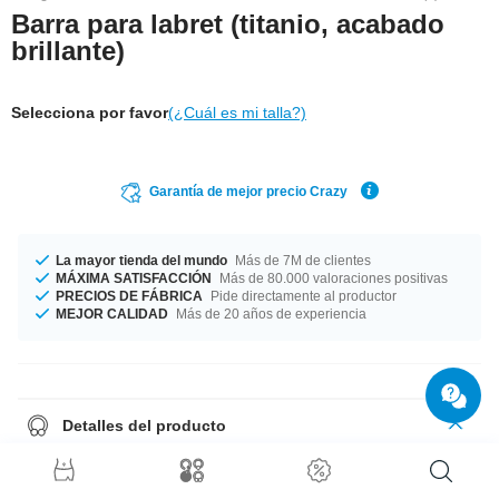
Barra para labret (titanio, acabado
brillante)
Selecciona por favor
(¿Cuál es mi talla?)
Garantía de mejor precio Crazy
La mayor tienda del mundo
Más de 7M de clientes
MÁXIMA SATISFACCIÓN
Más de 80.000 valoraciones positivas
PRECIOS DE FÁBRICA
Pide directamente al productor
MEJOR CALIDAD
Más de 20 años de experiencia
Detalles del producto
Dos grosores disponibles para que elijas tu favorito: 1.2 mm y 1.6 mm.
Fabricado en diferentes longitudes desde 5 mm hasta 11 mm. Lo
fabricamos en diferentes colores, azul, amarillo y otros. Elige tu favorito.