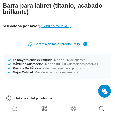
Barra para labret (titanio, acabado
brillante)
Selecciona por favor
(¿Cuál es mi talla?)
Garantía de mejor precio Crazy
La mayor tienda del mundo
Más de 7M de clientes
Máxima Satisfacción
Más de 80.000 valoraciones positivas
Precios De Fábrica
Pide directamente al productor
Mejor Calidad
Más de 20 años de experiencia
Detalles del producto
Dos grosores disponibles para que elijas tu favorito: 1.2 mm y 1.6 mm.
Fabricado en diferentes longitudes desde 5 mm hasta 11 mm. Lo
fabricamos en diferentes colores, azul, amarillo y otros. Elige tu favorito.