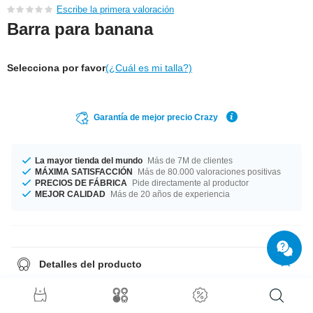
Escribe la primera valoración
Barra para banana
Selecciona por favor
(¿Cuál es mi talla?)
Garantía de mejor precio Crazy
La mayor tienda del mundo
Más de 7M de clientes
MÁXIMA SATISFACCIÓN
Más de 80.000 valoraciones positivas
PRECIOS DE FÁBRICA
Pide directamente al productor
MEJOR CALIDAD
Más de 20 años de experiencia
Detalles del producto
Dos grosores disponibles para que elijas tu favorito: 1.2 mm y 1.6 mm.
Elige tu tamaño desde 6 mm a 12 mm de longitud. Lo fabricamos en
diferentes colores, negro, naranja y otros. Elige tu favorito. Amor a