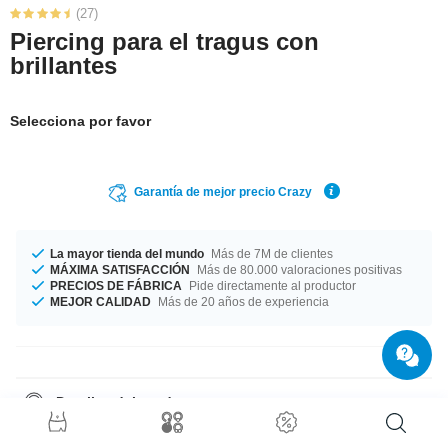
(27)
Piercing para el tragus con
brillantes
Selecciona por favor
Garantía de mejor precio Crazy
La mayor tienda del mundo
Más de 7M de clientes
MÁXIMA SATISFACCIÓN
Más de 80.000 valoraciones positivas
PRECIOS DE FÁBRICA
Pide directamente al productor
MEJOR CALIDAD
Más de 20 años de experiencia
Detalles del producto
En stock para ti en un diámetro de 1.2 mm. Este producto está disponible
con una longitud de 6 mm. Una bola 4 mm combina de maravilla con esta