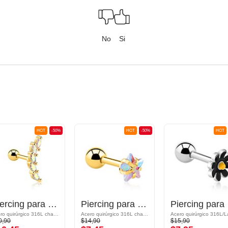
No
Si
HOT
-50%
HOT
-50%
HOT
Piercing para el tragus con piedra de cristal en varios colores
Piercing para el tragus con estrella de cristal
Pier
Acero quirúrgico 316L chapado en oro
Acero quirúrgico 316L chapado en oro
0,90
$14,90
$15,90