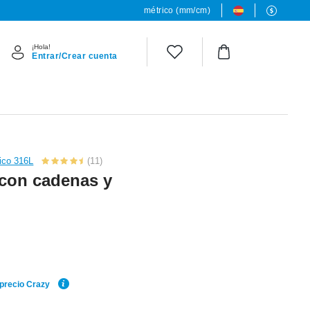
métrico (mm/cm)
¡Hola!
Entrar/Crear cuenta
gico 316L
(11)
x con cadenas y
 precio Crazy