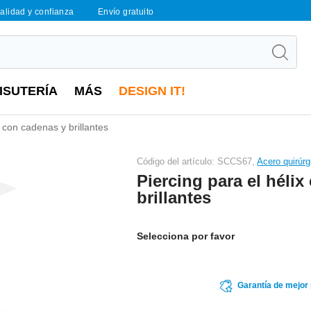
calidad y confianza
Envío gratuito
ISUTERÍA
MÁS
DESIGN IT!
x con cadenas y brillantes
Código del artículo: SCCS67,
Acero quirúr
Piercing para el héli
brillantes
Selecciona por favor
Garantía de mejor