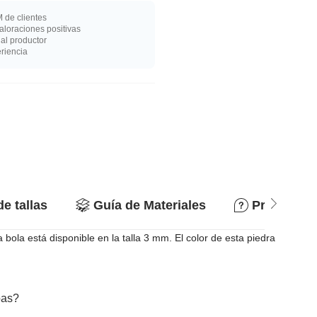
 de clientes
loraciones positivas
al productor
riencia
de tallas
Guía de Materiales
Preguntas
bola está disponible en la talla 3 mm. El color de esta piedra
bas?