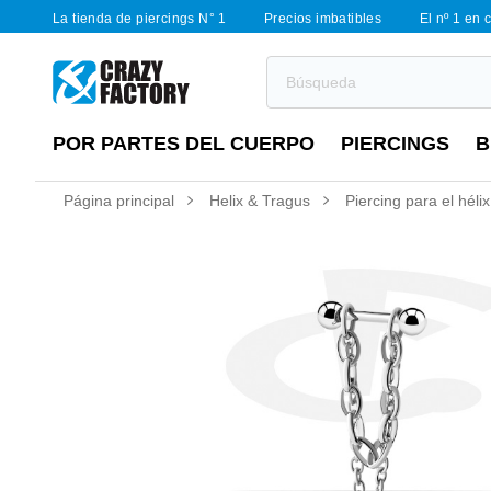
La tienda de piercings N° 1
Precios imbatibles
El nº 1 en 
POR PARTES DEL CUERPO
PIERCINGS
B
Página principal
Helix & Tragus
Piercing para el héli