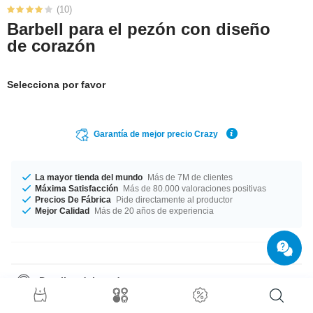
(10)
Barbell para el pezón con diseño
de corazón
Selecciona por favor
Garantía de mejor precio Crazy
La mayor tienda del mundo
Más de 7M de clientes
Máxima Satisfacción
Más de 80.000 valoraciones positivas
Precios De Fábrica
Pide directamente al productor
Mejor Calidad
Más de 20 años de experiencia
Detalles del producto
Grosor de 1.6 mm. Elige tu tamaño desde 10 mm a 20 mm de longitud.
Elegante pero atrevido en color cristal tradicional pero moderno a la vez,