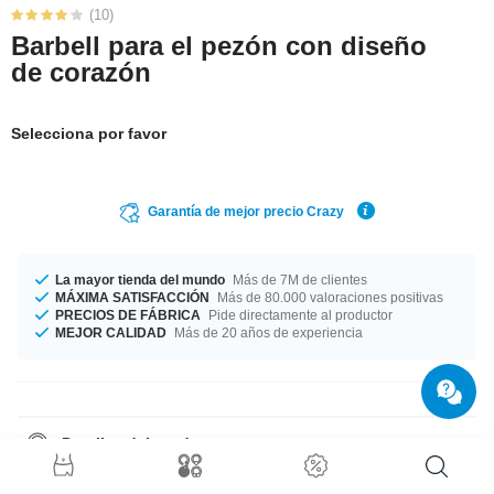
(10)
Barbell para el pezón con diseño
de corazón
Selecciona por favor
Garantía de mejor precio Crazy
La mayor tienda del mundo
Más de 7M de clientes
MÁXIMA SATISFACCIÓN
Más de 80.000 valoraciones positivas
PRECIOS DE FÁBRICA
Pide directamente al productor
MEJOR CALIDAD
Más de 20 años de experiencia
Detalles del producto
Grosor de 1.6 mm. Elige tu tamaño desde 10 mm a 20 mm de longitud.
Elegante pero atrevido en color cristal tradicional pero moderno a la vez,