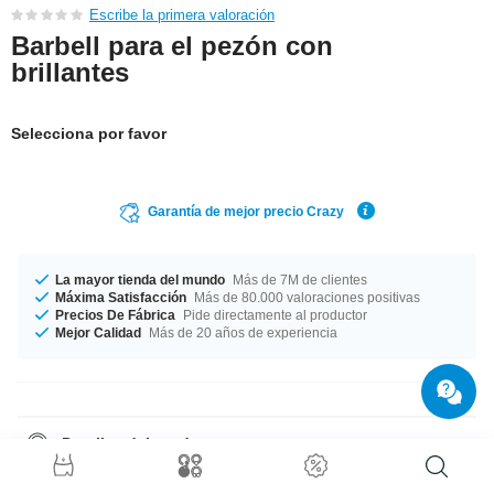
Escribe la primera valoración
Barbell para el pezón con
brillantes
Selecciona por favor
Garantía de mejor precio Crazy
La mayor tienda del mundo
Más de 7M de clientes
Máxima Satisfacción
Más de 80.000 valoraciones positivas
Precios De Fábrica
Pide directamente al productor
Mejor Calidad
Más de 20 años de experiencia
Detalles del producto
Disponible en un ancho de barra de 1.6 mm. Poco importa la talla si
tienes lo que quieres. Escoge entre un largo de 12 mm a 16 mm. El color