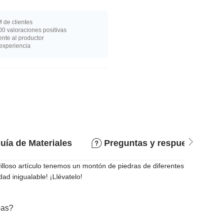
 de clientes
0 valoraciones positivas
nte al productor
experiencia
uía de Materiales
Preguntas y respuestas
lloso artículo tenemos un montón de piedras de diferentes
ad inigualable! ¡Llévatelo!
bas?