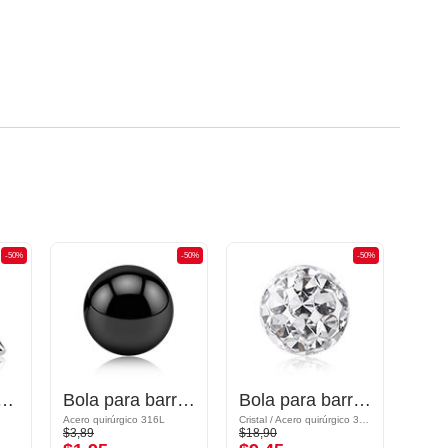
-50%
-50%
-50%
 con rosca (acero quirúrgico, plateado, acabado brillante)
Bola para barras con rosca (acero quirúrgico, negro, acabado brillante)
Bola para barras con rosca (acero quirúrgico, plateado, acabado brillante) con brillantes
Acero quirúrgico 316L
Cristal / Acero quirúrgico 316L / Epoxy
Acrílico
$3,89
$18,90
$3,19