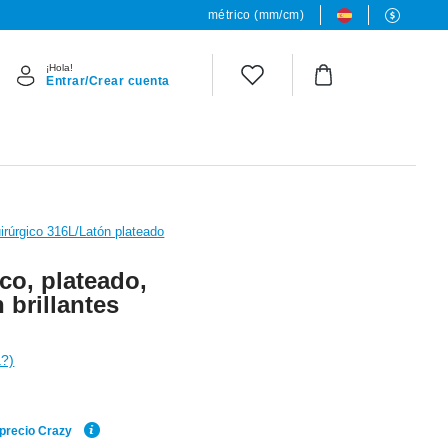
métrico (mm/cm)
¡Hola!
Entrar/Crear cuenta
irúrgico 316L/Latón plateado
co, plateado,
 brillantes
a?)
 precio Crazy