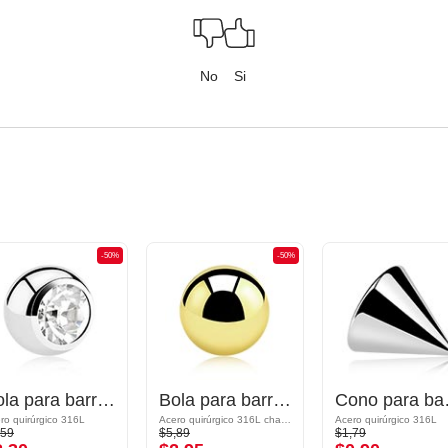
No
Si
-50%
-50%
Bola para barras con rosca (acero quirúrgico, plateado, acabado brillante) con piedra brillante
Bola para barras con rosca (acero quirúrgico, chapado en oro, acabado brillante)
Cono para barras
ro quirúrgico 316L
Acero quirúrgico 316L chapado en oro
Acero quirúrgico 316L
,59
$5,89
$1,79