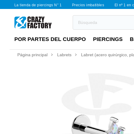
La tienda de piercings N° 1
Precios imbatibles
El nº 1 en 
POR PARTES DEL CUERPO
PIERCINGS
B
Página principal
Labrets
Labret (acero quirúrgico, pl