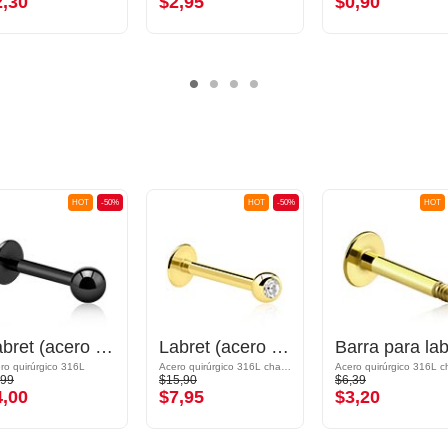
2,30
$2,95
$0,90
HOT
-50%
HOT
-50%
HOT
Labret (acero quirúrgico, negro, acabado brillante) con bola
Labret (acero quirúrgico, chapado en oro, acabado brillante) con bola con brillante
ro quirúrgico 316L
Acero quirúrgico 316L chapado en oro
,99
$15,90
$6,39
4,00
$7,95
$3,20