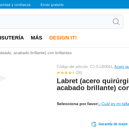
calidad y confianza
Envío gratuito
ISUTERÍA
MÁS
DESIGN IT!
ateado, acabado brillante) con brillantes
Código del artículo: CJ-S-LB0041,
Acero qu
(26)
Labret (acero quirúrgi
acabado brillante) con
Selecciona por favor
(¿Cuál es mi tall
Garantía de mejor