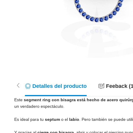
Detalles del producto
Feeback (1
Este
segment ring con bisagra está hecho de acero quirúrg
un verdadero espectáculo.
Es ideal para tu
septum
o el
labio
. Pero también se puede utili
Y gracias al
cierre con bisagra
, abrir y colocar el piercing nun