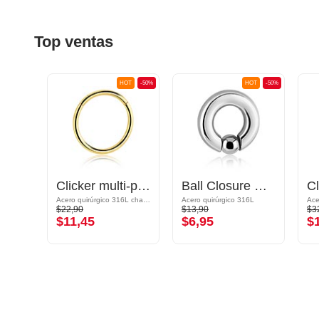
Top ventas
OT
-50%
HOT
-50%
HOT
-50%
Clicker (titanio, acabado brillante)
Clicker multi-purpose (acero quirúrgico, chapado en oro, acabado brillante)
Ball Closure Ring (acero quirúrgico, plateado, acabado brillante)
Acero quirúrgico 316L chapado en oro
Acero quirúrgico 316L
$22,90
$13,90
$3
$11,45
$6,95
$