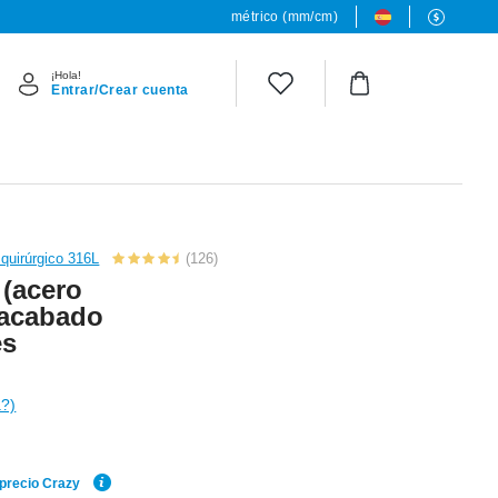
métrico (mm/cm)
¡Hola!
Entrar/Crear cuenta
quirúrgico 316L
(126)
 (acero
 acabado
es
a?)
 precio Crazy