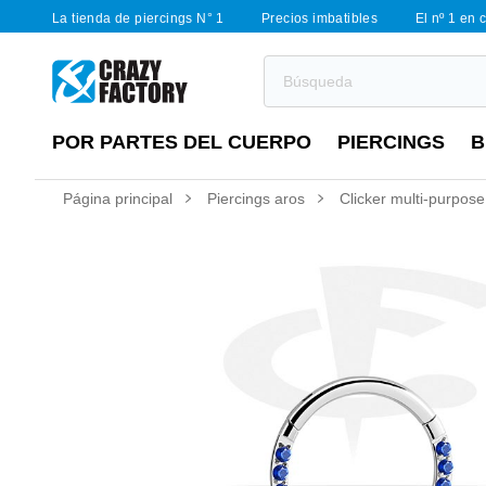
La tienda de piercings N° 1
Precios imbatibles
El nº 1 en 
POR PARTES DEL CUERPO
PIERCINGS
B
Página principal
Piercings aros
Clicker multi-purpose