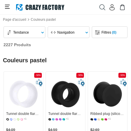
Page d'accueil
Couleurs pastel
Tendance
Navigation
Filtres
(0)
2227 Produits
Couleurs pastel
-50%
-50%
-50%
Tunnel double flared (silicone, différentes couleurs)
Tunnel double flared (silicone, différentes couleurs)
Ribbed plug (silicone, différentes couleurs)
+1
+1
+1
$4,09
$4,59
$2,69