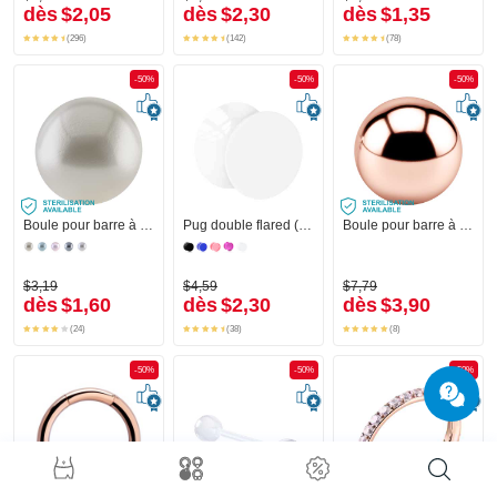
dès
$2,05
dès
$2,30
dès
$1,35
(296)
(142)
(78)
-50%
-50%
-50%
Boule pour barre à filetage (perle synthétique, couleurs différentes) avec imitation perle
Pug double flared (acrylique, différentes couleurs)
Boule pour barre à filetage (acier chirurgical, or rosé, finition brillante)
$3,19
$4,59
$7,79
dès
$1,60
dès
$2,30
dès
$3,90
(24)
(38)
(8)
-50%
-50%
-50%