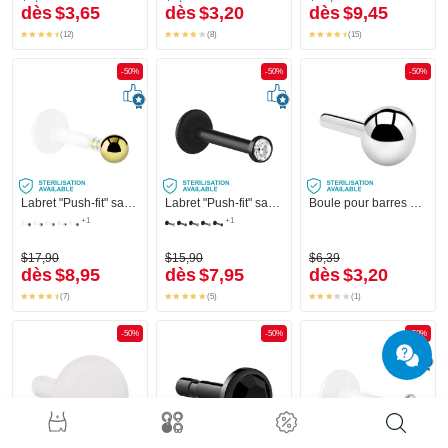
dès
$3,65
dès
$3,20
dès
$9,45
(12)
(8)
(15)
-50%
-50%
-50%
Labret "Push-fit" sans filetage (bioflex, couleurs différentes) avec boule
Labret "Push-fit" sans filetage (bioflex, couleurs différentes) avec pierre en crystal
Boule pour barres push-fit (acier chirurgical, argent, finition brillante)
+1
+1
$17,90
$15,90
$6,39
dès
$8,95
dès
$7,95
dès
$3,20
(7)
(5)
(1)
-50%
-50%
-50%