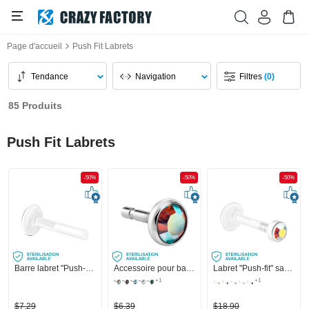
Page d'accueil
Push Fit Labrets
Tendance
Navigation
Filtres
(0)
85 Produits
Push Fit Labrets
-50%
-50%
-50%
Barre labret "Push-fit" sans filetage (bioflex, différentes couleurs)
Accessoire pour barre push-fit (acier chirurgical argent, finition brillante) avec pierres en cristal
Labret "Push-fit" sans filetage (bioflex, couleurs différentes) avec accessoire et pierre en crystal
+1
+1
$7,29
$6,39
$18,90