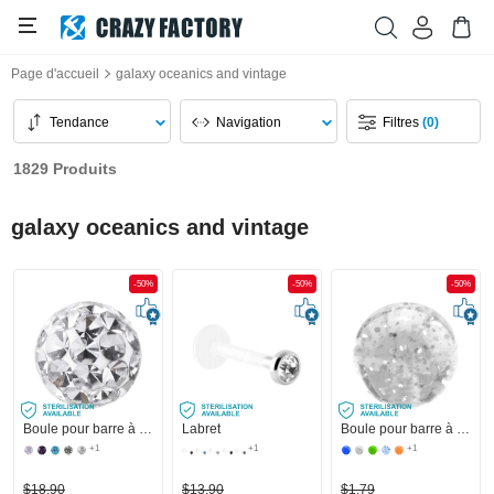
Page d'accueil
galaxy oceanics and vintage
Tendance
Navigation
Filtres
(0)
1829 Produits
galaxy oceanics and vintage
-50%
-50%
-50%
Boule pour barre à filetage (acier chirurgical, argent, finition brillante) avec pierres en cristal
Labret
Boule pour barre à filetage (acrylique, différentes couleurs) avec paillettes
+1
+1
+1
$18,90
$13,90
$1,79