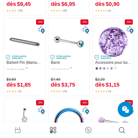
dès
$9,45
dès
$6,95
dès
$0,90
(30)
(68)
(8)
-50%
-50%
-50%
Barbell Pin (titanium, anodised)
Barre
Accessoire pour barre à filetage (acrylique, différentes couleurs)
+1
+1
+1
$3,69
$7,49
$2,29
dès
$1,85
dès
$3,75
dès
$1,15
(6)
(23)
(4)
-50%
-50%
-50%