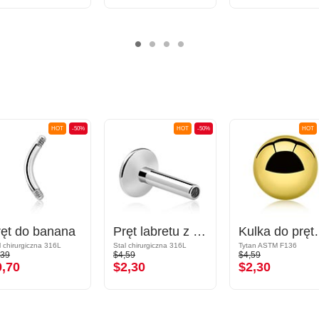
HOT
-50%
HOT
-50%
HOT
ręt do banana
Pręt labretu z gwintem wewnętrznym (ze stali chirurgicznej, srebrny, błyszczące wykończenie)
Kulka do pręta z gwin
l chirurgiczna 316L
Stal chirurgiczna 316L
Tytan ASTM F136
,39
$4,59
$4,59
0,70
$2,30
$2,30