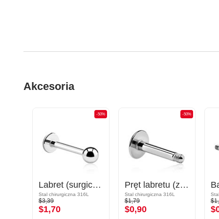
Akcesoria
-50%
-50%
-50%
Pręt do podkowy
Labret (surgical steel, silver, shiny finish)
Pręt labretu (ze stali chirurgicznej, srebrny, błyszczące wykończenie)
Pozłacana stal chirurgiczna 316L
Stal chirurgiczna 316L
Stal chirurgiczna 316L
Sta
$3,39
$1,79
$1
$1,70
$0,90
$