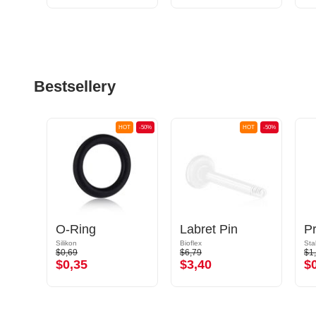
Bestsellery
OT
-50%
HOT
-50%
HOT
-50%
Pręt labretu (ze stali chirurgicznej, srebrny, błyszczące wykończenie)
O-Ring
Labret Pin
P
6L
Silikon
Bioflex
Sta
$0,69
$6,79
$1
$0,35
$3,40
$