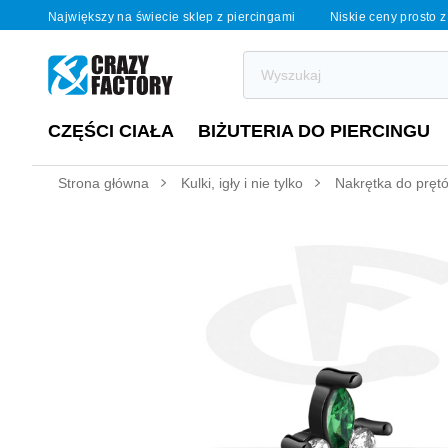
Największy na świecie sklep z piercingami
Niskie ceny prosto z
CZĘŚCI CIAŁA
BIŻUTERIA DO PIERCINGU
Strona główna
Kulki, igły i nie tylko
Nakrętka do prętó