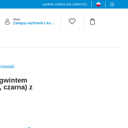
system metryczny (mm/cm)
Witaj!
Zaloguj się/Utwórz konto
 mosiądz
 gwintem
 czarna) z