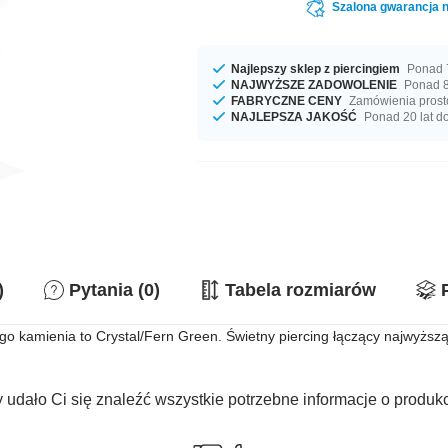
Szalona gwarancja n
Najlepszy sklep z piercingiem
Ponad 7
NAJWYŻSZE ZADOWOLENIE
Ponad 8
FABRYCZNE CENY
Zamówienia prost
NAJLEPSZA JAKOŚĆ
Ponad 20 lat d
)
Pytania (0)
Tabela rozmiarów
 kamienia to Crystal/Fern Green. Świetny piercing łączący najwyższą j
 udało Ci się znaleźć wszystkie potrzebne informacje o produk