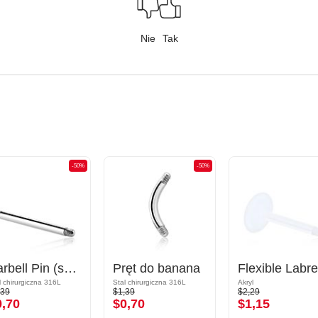
Nie
Tak
-50%
-50%
Barbell Pin (surgical steel, silver, shiny finish)
Pręt do banana
l chirurgiczna 316L
Stal chirurgiczna 316L
Akryl
,39
$1,39
$2,29
0,70
$0,70
$1,15