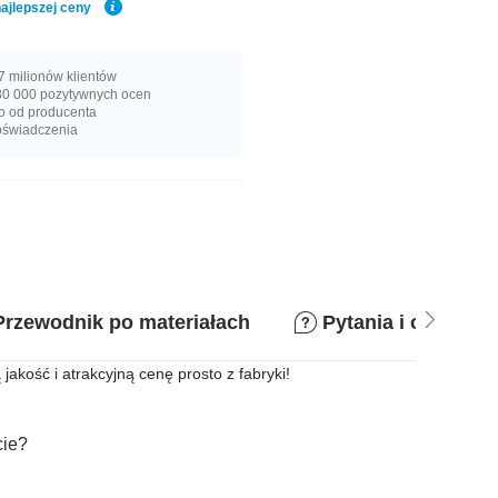
ajlepszej ceny
 milionów klientów
0 000 pozytywnych ocen
o od producenta
oświadczenia
Przewodnik po materiałach
Pytania i odpowie
akość i atrakcyjną cenę prosto z fabryki!
cie?