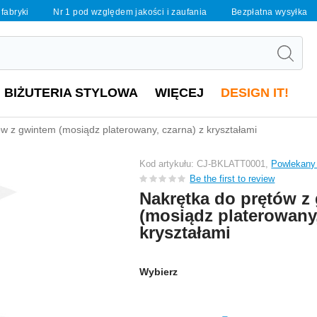
 fabryki
Nr 1 pod względem jakości i zaufania
Bezpłatna wysyłka
BIŻUTERIA STYLOWA
WIĘCEJ
DESIGN IT!
w z gwintem (mosiądz platerowany, czarna) z kryształami
Kod artykułu: CJ-BKLATT0001,
Powlekany
Be the first to review
Nakrętka do prętów z
(mosiądz platerowany,
kryształami
Wybierz