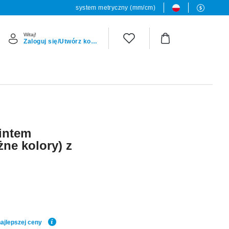
system metryczny (mm/cm)
Witaj!
Zaloguj się/Utwórz konto
intem
żne kolory) z
ajlepszej ceny