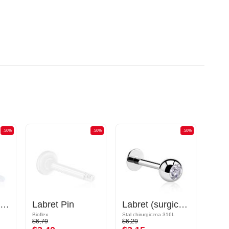
-50%
-50%
-50%
Flexible Labret Pin (acrylic, various colours)
Labret Pin
Labret (surgical steel, silver, shiny finish) z kulką z klejnotami
Bioflex
Stal chirurgiczna 316L
Akryl
$6,79
$6,29
$1,79