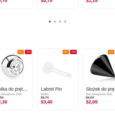
0,70
$0,70
$1,15
HOT
-50%
HOT
-50%
HOT
Kulka do pręta z gwintem (stal chirurgiczna, srebro, błyszczące wykończenie) z z kryształem
Labret Pin
Stożek d
l chirurgiczna 316L
Bioflex
Stal chirurgiczna 316L
,59
$6,79
$4,09
2,30
$3,40
$2,05