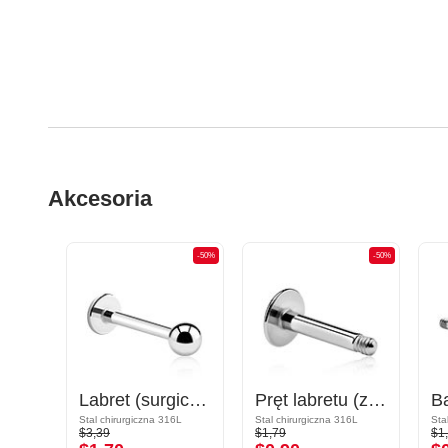
Akcesoria
-50%
-50%
-50%
Pręt do podkowy
Labret (surgical steel, silver, shiny finish)
Pręt labretu (ze stali chirurgicznej, srebrny, błyszczące wykończenie)
Pozłacana stal chirurgiczna 316L
Stal chirurgiczna 316L
Stal chirurgiczna 316L
Sta
$3,39
$1,79
$1