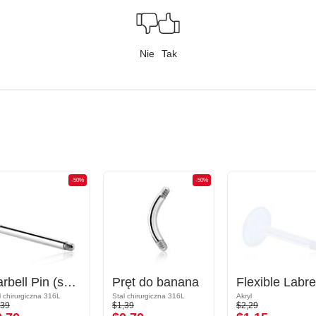
Nie
Tak
-50%
-50%
Barbell Pin (surgical steel, silver, shiny finish)
Pręt do banana
l chirurgiczna 316L
Stal chirurgiczna 316L
Akryl
,39
$1,39
$2,29