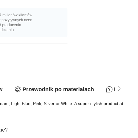
 milionów klientów
 pozytywnych ocen
d producenta
adczenia
w
Przewodnik po materiałach
Pytania 
am, Light Blue, Pink, Silver or White. A super stylish product at
cie?