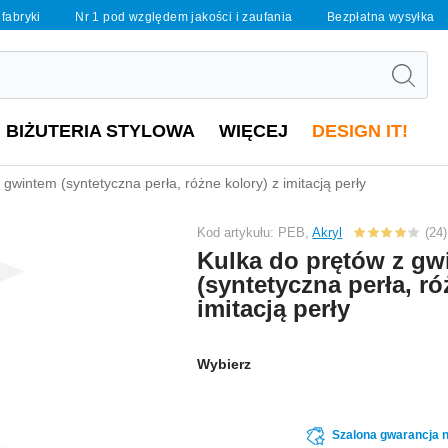
 fabryki
Nr 1 pod względem jakości i zaufania
Bezpłatna wysyłka
BIŻUTERIA STYLOWA
WIĘCEJ
DESIGN IT!
 gwintem (syntetyczna perła, różne kolory) z imitacją perły
Kod artykułu: PEB,
Akryl
(24)
Kulka do prętów z gw
(syntetyczna perła, ró
imitacją perły
Wybierz
Szalona gwarancja n