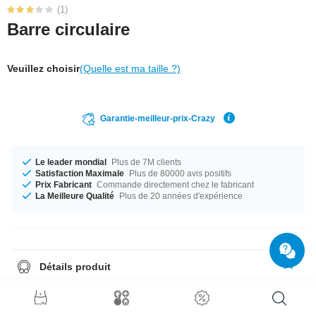
(1)
Barre circulaire
Veuillez choisir
(Quelle est ma taille ?)
Garantie-meilleur-prix-Crazy
Le leader mondial
Plus de 7M clients
Satisfaction Maximale
Plus de 80000 avis positifs
Prix Fabricant
Commande directement chez le fabricant
La Meilleure Qualité
Plus de 20 années d'expérience
Détails produit
Le parfait compagnon pour toutes les occasions... disponible du calibre
1.2 mm au 1.6 mm. Disponible pour toi dans les diamètres 8 mm et 22
mm. Qu'est-ce que tu attends ? Commande le tien maintenant !