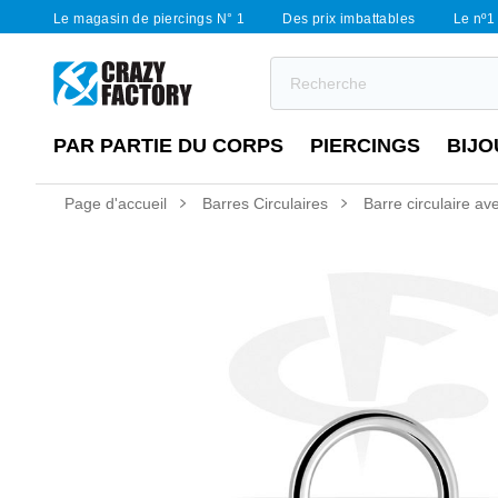
Le magasin de piercings N° 1
Des prix imbattables
Le nº1 
PAR PARTIE DU CORPS
PIERCINGS
BIJO
Page d'accueil
Barres Circulaires
Barre circulaire av