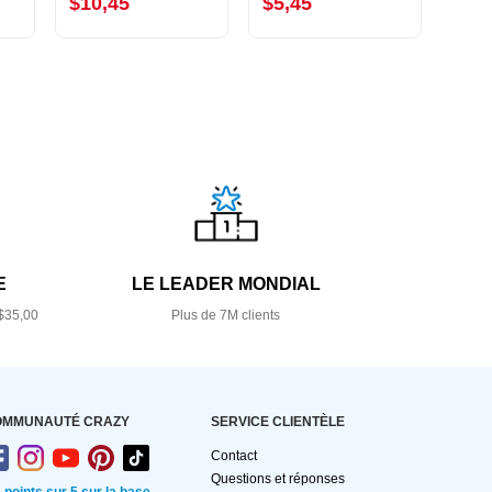
$10,45
$5,45
$9,
E
LE LEADER MONDIAL
$35,00
Plus de 7M clients
OMMUNAUTÉ CRAZY
SERVICE CLIENTÈLE
Contact
Questions et réponses