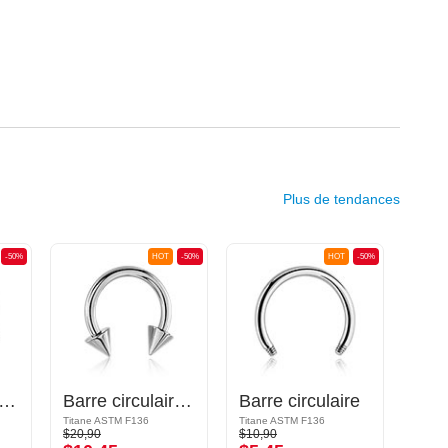
Plus de tendances
-50%
HOT
-50%
HOT
-50%
re circulaire avec cônes
Barre circulaire avec cônes
Barre circulaire
Titane ASTM F136
Titane ASTM F136
$20,90
$10,90
$19,9