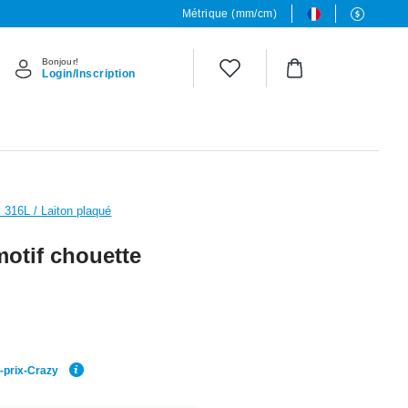
Métrique (mm/cm)
Bonjour!
Login/Inscription
l 316L / Laiton plaqué
motif chouette
r-prix-Crazy