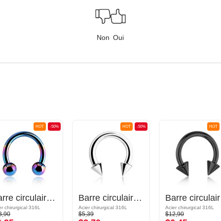
Non
Oui
HOT
-50%
HOT
-50%
HOT
Barre circulaire anodisée
Barre circulaire avec cônes
Bar
er chirurgical 316L
Acier chirurgical 316L
Acier chirurgical 316L
3,90
$5,39
$12,90