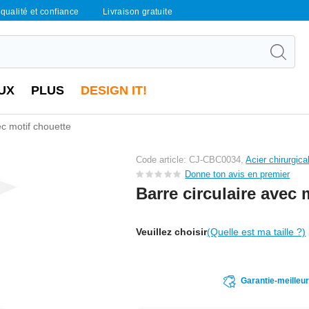
qualité et confiance
Livraison gratuite
UX
PLUS
DESIGN IT!
ec motif chouette
Code article: CJ-CBC0034,
Acier chirurgica
Donne ton avis en premier
Barre circulaire avec 
Veuillez choisir
(Quelle est ma taille ?)
Garantie-meilleu