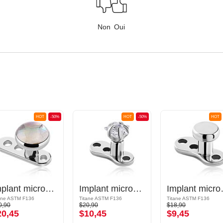
Non
Oui
HOT
-50%
HOT
-50%
HOT
Implant microdermal (titane, finition brillante) avec filetage interne
Implant microdermal (titane, finition brillante) avec étoile en cristal
Implant microderm
ane ASTM F136
Titane ASTM F136
Titane ASTM F136
0,90
$20,90
$18,90
20,45
$10,45
$9,45