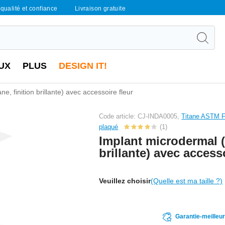
qualité et confiance
Livraison gratuite
UX
PLUS
DESIGN IT!
ne, finition brillante) avec accessoire fleur
Code article: CJ-INDA0005,
Titane ASTM F1
plaqué
(1)
Implant microdermal (t
brillante) avec access
Veuillez choisir
(Quelle est ma taille ?)
Garantie-meilleu