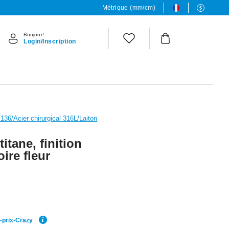
Métrique (mm/cm)
Bonjour!
Login/Inscription
36/Acier chirurgical 316L/Laiton
itane, finition
oire fleur
r-prix-Crazy