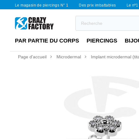
Le magasin de piercings N° 1
Des prix imbattables
Le nº1 
PAR PARTIE DU CORPS
PIERCINGS
BIJO
Page d'accueil
Microdermal
Implant microdermal (tita