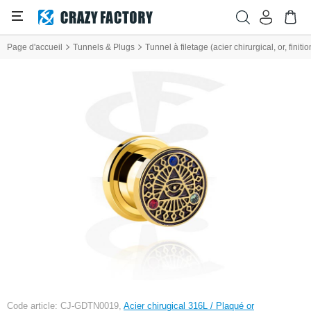
Page d'accueil
Tunnels & Plugs
Tunnel à filetage (acier chirurgical, or, finiti
Code article: CJ-GDTN0019,
Acier chirugical 316L / Plaqué or