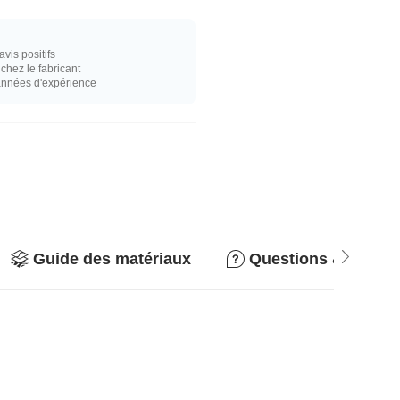
vis positifs
hez le fabricant
années d'expérience
Guide des matériaux
Questions & répon