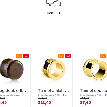
Non
Oui
HOT
-50%
HOT
-50%
HOT
Plug double flared (pierre)
Tunnel à filetage (acier chirurgical, or, finition brillante)
rre semi-précieuse
Acier chirugical 316L / Plaqué or
2,90
$22,90
$14,90
6,45
$11,45
$7,45