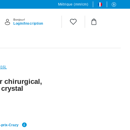
Métrique (mm/cm)
Bonjour!
Login/Inscription
 316L
r chirurgical,
 crystal
r-prix-Crazy