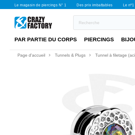
Le magasin de piercings N° 1
Des prix imbattables
Le nº1 
PAR PARTIE DU CORPS
PIERCINGS
BIJO
Page d'accueil
Tunnels & Plugs
Tunnel à filetage (aci