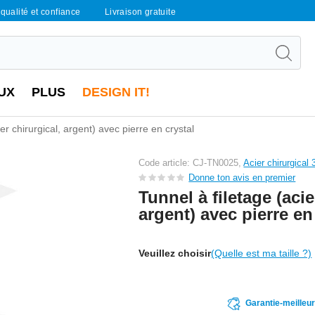
qualité et confiance
Livraison gratuite
UX
PLUS
DESIGN IT!
er chirurgical, argent) avec pierre en crystal
Code article: CJ-TN0025,
Acier chirurgical
Donne ton avis en premier
Tunnel à filetage (acie
argent) avec pierre en
Veuillez choisir
(Quelle est ma taille ?)
Garantie-meilleu