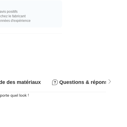
vis positifs
hez le fabricant
années d'expérience
de des matériaux
Questions & réponses
orte quel look !