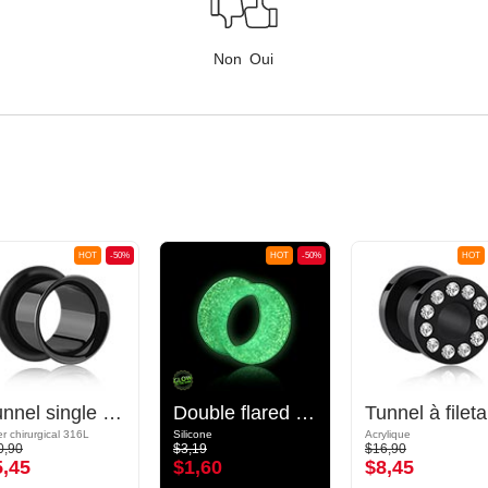
Non
Oui
HOT
-50%
HOT
-50%
HOT
Tunnel single flared (acier chirurgical, noir) avec o-ring
Double flared tunnel "Glow in the dark" (silicone, différentes couleurs)
Tun
er chirurgical 316L
Silicone
Acrylique
0,90
$3,19
$16,90
5,45
$1,60
$8,45