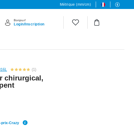
Métrique (mm/cm)
Bonjour!
Login/Inscription
 316L
(1)
r chirurgical,
rpent
r-prix-Crazy