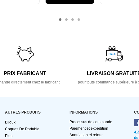
PRIX FABRICANT
LIVRAISON GRATUIT
nde directement chez le fabricant
pour toute commande supérieure à 
AUTRES PRODUITS
INFORMATIONS
C
Processus de commande
Bijoux
Paiement et expédition
Coques De Portable
4,
Annulation et retour
Plus
de