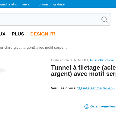
qualité et confiance
Livraison gratuite
UX
PLUS
DESIGN IT!
ier chirurgical, argent) avec motif serpent
Code article: CJ-TN0083,
Acier chirurgical
Tunnel à filetage (acie
argent) avec motif se
Veuillez choisir
(Quelle est ma taille ?)
Garantie-meilleu