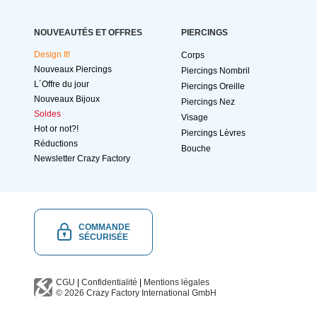
NOUVEAUTÉS ET OFFRES
PIERCINGS
Design It!
Corps
Nouveaux Piercings
Piercings Nombril
L´Offre du jour
Piercings Oreille
Nouveaux Bijoux
Piercings Nez
Soldes
Visage
Hot or not?!
Piercings Lèvres
Réductions
Bouche
Newsletter Crazy Factory
COMMANDE
SÉCURISÉE
CGU
|
Confidentialité
|
Mentions légales
© 2026
Crazy Factory International
GmbH