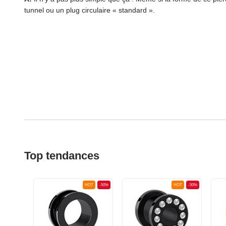
tunnel ou un plug circulaire « standard ».
Top tendances
OT
-50%
HOT
-50%
HOT
-50%