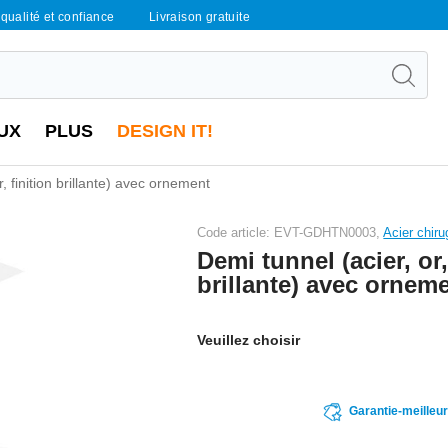
qualité et confiance
Livraison gratuite
UX
PLUS
DESIGN IT!
, finition brillante) avec ornement
Code article: EVT-GDHTN0003,
Acier chiru
Demi tunnel (acier, or,
brillante) avec ornem
Veuillez choisir
Garantie-meilleu