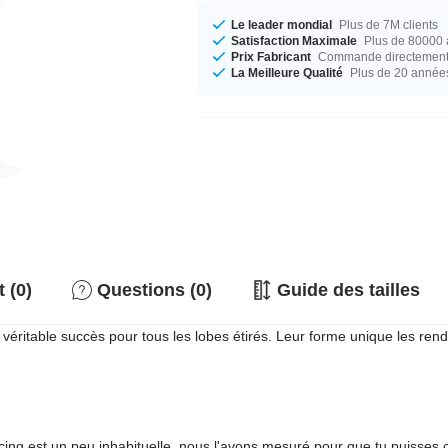
Le leader mondial
Plus de 7M clients
Satisfaction Maximale
Plus de 80000 a
Prix Fabricant
Commande directement c
La Meilleure Qualité
Plus de 20 année
 (0)
Questions (0)
Guide des tailles
table succès pour tous les lobes étirés. Leur forme unique les rend très
rcing est un peu inhabituelle, nous l'avons mesuré pour que tu puisses