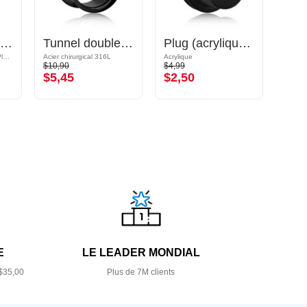
Tunnel double flared (acier chirurgical, or rosé)
Tunnel double flared (acier chirurgical, noir)
Plug (acrylique, différentes couleurs) avec élastiques
Acier chirurgical 316L / Plaqué or rose
Acier chirurgical 316L
Acrylique
Acryliq
$10,90
$4,99
$6,79
$5,45
$2,50
$3,
E
LE LEADER MONDIAL
$35,00
Plus de 7M clients