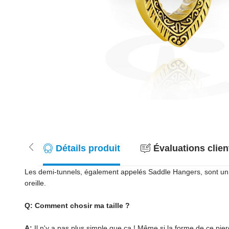
Détails produit
Évaluations client
Les demi-tunnels, également appelés Saddle Hangers, sont un véri
oreille.
Q: Comment chosir ma taille ?
A:
Il n'y a pas plus simple que ça ! Même si la forme de ce pie