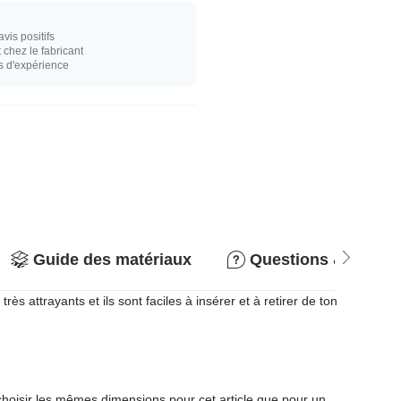
vis positifs
hez le fabricant
s d'expérience
Guide des matériaux
Questions & répon
 attrayants et ils sont faciles à insérer et à retirer de ton
 choisir les mêmes dimensions pour cet article que pour un