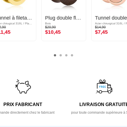
Tunnel à filetage (acier chirurgical, or, finition brillante)
Plug double flared (bois)
Acier chirugical 316L / Plaqué or
Bois
2,90
$20,90
$14,90
11,45
$10,45
$7,45
PRIX FABRICANT
LIVRAISON GRATUIT
nde directement chez le fabricant
pour toute commande supérieure à 