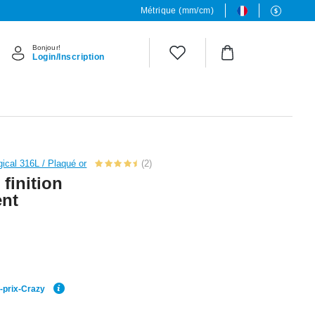
Métrique (mm/cm)
Bonjour!
Login/Inscription
gical 316L / Plaqué or
(2)
 finition
ent
r-prix-Crazy