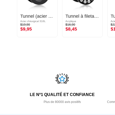
Plug double flared (bois) avec avant concave
Tunnel (acier chirurgical, noir)
Tunnel à filetage (acrylique, noir) avec pierres en cristal
Acier chirurgical 316L
Acrylique
$19,90
$16,90
$2
$9,95
$8,45
$
LE Nº1 QUALITÉ ET CONFIANCE
Plus de 80000 avis positifs
Comma