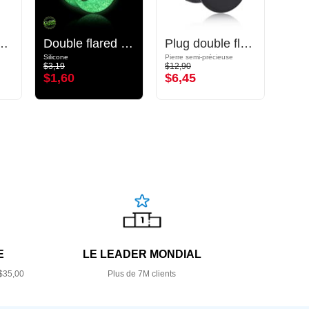
plug (silicone)
Double flared tunnel "Glow in the dark" (silicone, différentes couleurs)
Plug double flared (pierre)
Silicone
Pierre semi-précieuse
$3,19
$12,90
$14,9
$1,60
$6,45
$7,
E
LE LEADER MONDIAL
$35,00
Plus de 7M clients