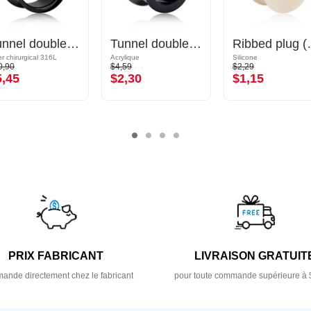
Tunnel double flared (acier chirurgical, noir)
Tunnel double flared (acrylique, différentes couleurs)
Ribbed 
er chirurgical 316L
Acrylique
Silicone
0,90
$4,59
$2,29
5,45
$2,30
$1,15
PRIX FABRICANT
LIVRAISON GRATUIT
nde directement chez le fabricant
pour toute commande supérieure à 