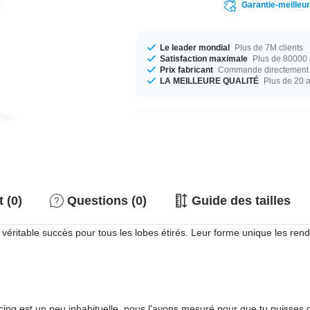
Garantie-meilleu
Le leader mondial
Plus de 7M clients
Satisfaction maximale
Plus de 80000 a
Prix fabricant
Commande directement c
LA MEILLEURE QUALITÉ
Plus de 20 
 (0)
Questions (0)
Guide des tailles
table succès pour tous les lobes étirés. Leur forme unique les rend très
rcing est un peu inhabituelle, nous l'avons mesuré pour que tu puisses