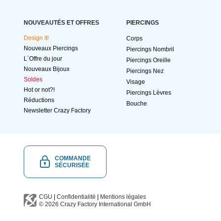
NOUVEAUTÉS ET OFFRES
PIERCINGS
Design It!
Corps
Nouveaux Piercings
Piercings Nombril
L´Offre du jour
Piercings Oreille
Nouveaux Bijoux
Piercings Nez
Soldes
Visage
Hot or not?!
Piercings Lèvres
Réductions
Bouche
Newsletter Crazy Factory
COMMANDE
SÉCURISÉE
CGU
|
Confidentialité
|
Mentions légales
© 2026
Crazy Factory International
GmbH