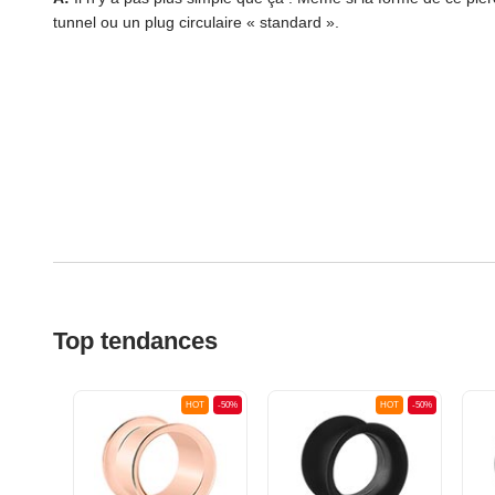
tunnel ou un plug circulaire « standard ».
Top tendances
OT
-50%
HOT
-50%
HOT
-50%