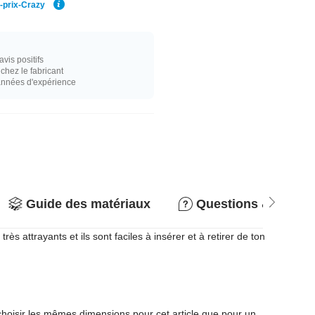
r-prix-Crazy
vis positifs
hez le fabricant
années d'expérience
Guide des matériaux
Questions & répon
 attrayants et ils sont faciles à insérer et à retirer de ton
 choisir les mêmes dimensions pour cet article que pour un