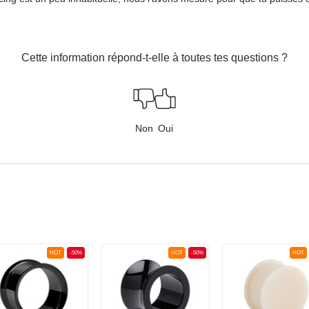
Cette information répond-t-elle à toutes tes questions ?
Non
Oui
HOT
-50%
HOT
-50%
HOT