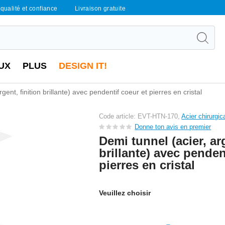
qualité et confiance
Livraison gratuite
UX
PLUS
DESIGN IT!
gent, finition brillante) avec pendentif coeur et pierres en cristal
Code article: EVT-HTN-170,
Acier chirurgic
Donne ton avis en premier
Demi tunnel (acier, arg
brillante) avec penden
pierres en cristal
Veuillez choisir