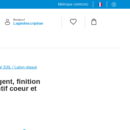
Métrique (mm/cm)
Bonjour!
Login/Inscription
al 316L / Laiton plaqué
ent, finition
tif coeur et