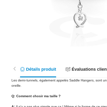
Détails produit
Évaluations client
Les demi-tunnels, également appelés Saddle Hangers, sont un véri
oreille.
Q: Comment chosir ma taille ?
A:
Il n'y a pas plus simple que ça ! Même si la forme de ce pie