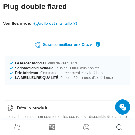
Plug double flared
Veuillez choisir
(Quelle est ma taille ?)
Garantie-meilleur-prix-Crazy
Le leader mondial
Plus de 7M clients
Satisfaction maximale
Plus de 80000 avis positifs
Prix fabricant
Commande directement chez le fabricant
LA MEILLEURE QUALITÉ
Plus de 20 années d'expérience
Détails produit
Le parfait compagnon pour toutes les occasions... disponible du diamètre
12 mm au 50 mm. Magnifiquement naturel, vous pouvez choisir parmi 6
variétés de bois: cérisier, peuplier, noix, érable, hêtre et acajou. Un
unique produit tout juste comme tu l'aimes !