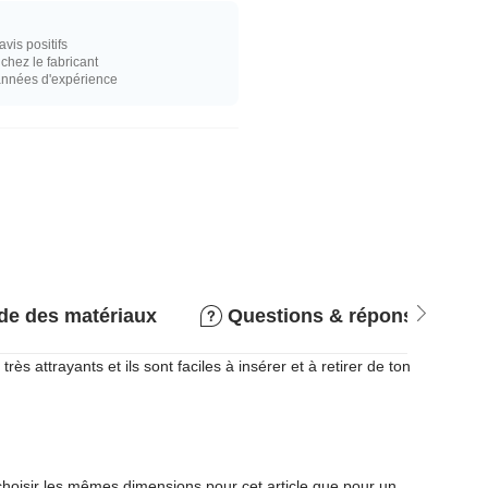
vis positifs
hez le fabricant
années d'expérience
de des matériaux
Questions & réponses
 attrayants et ils sont faciles à insérer et à retirer de ton
 choisir les mêmes dimensions pour cet article que pour un