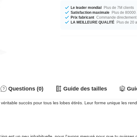
Le leader mondial
Plus de 7M clients
Satisfaction maximale
Plus de 80000 a
Prix fabricant
Commande directement c
LA MEILLEURE QUALITÉ
Plus de 20 
Questions (0)
Guide des tailles
Gui
table succès pour tous les lobes étirés. Leur forme unique les rend très
rcing est un peu inhabituelle, nous l'avons mesuré pour que tu puisses