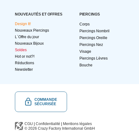
NOUVEAUTÉS ET OFFRES
PIERCINGS
Design It!
Corps
Nouveaux Piercings
Piercings Nombril
L´Offre du jour
Piercings Oreille
Nouveaux Bijoux
Piercings Nez
Soldes
Visage
Hot or not?!
Piercings Lèvres
Réductions
Bouche
Newsletter
COMMANDE
SÉCURISÉE
CGU
|
Confidentialité
|
Mentions légales
© 2026
Crazy Factory International
GmbH