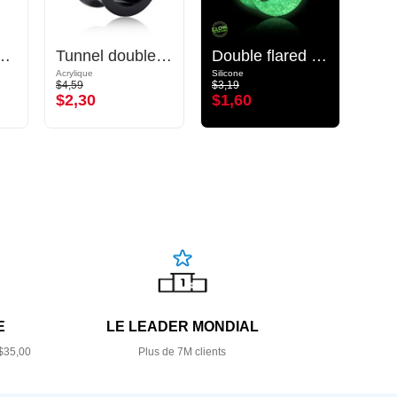
 plug (bois)
Tunnel double flared (acrylique, différentes couleurs)
Double flared tunnel "Glow in the dark" (silicone, différentes couleurs)
Acrylique
Silicone
Silicon
$4,59
$3,19
$4,09
$2,30
$1,60
$2,
E
LE LEADER MONDIAL
$35,00
Plus de 7M clients