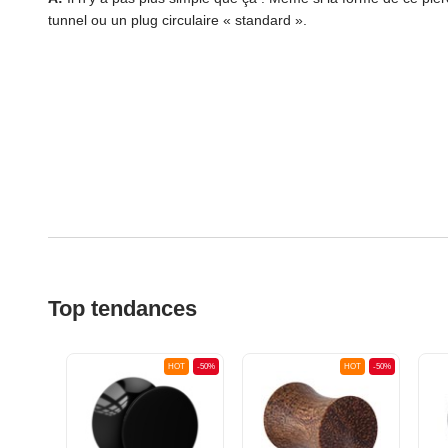
tunnel ou un plug circulaire « standard ».
Top tendances
OT
-50%
HOT
-50%
HOT
-50%