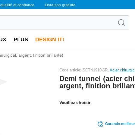
qualité et confiance
Livraison gratuite
UX
PLUS
DESIGN IT!
rurgical, argent, finition brillante)
Code article: SCTN1910-6R,
Acier chirurgi
Demi tunnel (acier chi
argent, finition brillan
Veuillez choisir
Garantie-meilleu