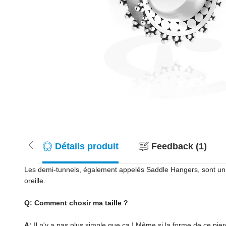
Détails produit
Feedback (1)
Les demi-tunnels, également appelés Saddle Hangers, sont un véri
oreille.
Q: Comment chosir ma taille ?
A:
Il n'y a pas plus simple que ça ! Même si la forme de ce pie