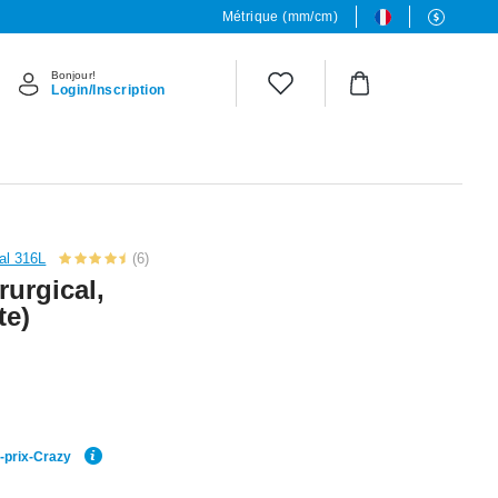
Métrique (mm/cm)
Bonjour!
Login/Inscription
cal 316L
(6)
rurgical,
te)
r-prix-Crazy