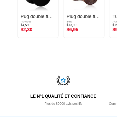
Tunnel double flared (acier chirurgical, or rosé)
Pug double flared (acrylique, différentes couleurs)
Plug double flared (bois) avec avant concave
Acier chirurgical 316L / Plaqué or rose
Acrylique
Bois
Aci
$4,59
$13,90
$1
$2,30
$6,95
$
LE Nº1 QUALITÉ ET CONFIANCE
Plus de 80000 avis positifs
Comma