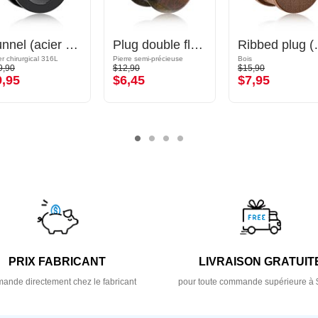
Tunnel (acier chirurgical, noir)
Plug double flared (pierre)
Ribbed
er chirurgical 316L
Pierre semi-précieuse
Bois
9,90
$12,90
$15,90
9,95
$6,45
$7,95
PRIX FABRICANT
LIVRAISON GRATUIT
nde directement chez le fabricant
pour toute commande supérieure à 