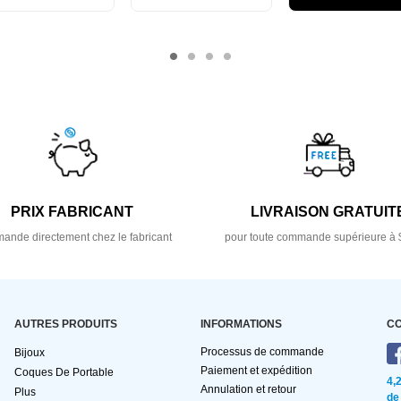
PRIX FABRICANT
LIVRAISON GRATUIT
nde directement chez le fabricant
pour toute commande supérieure à 
AUTRES PRODUITS
INFORMATIONS
C
Processus de commande
Bijoux
Paiement et expédition
Coques De Portable
4,
Annulation et retour
Plus
de