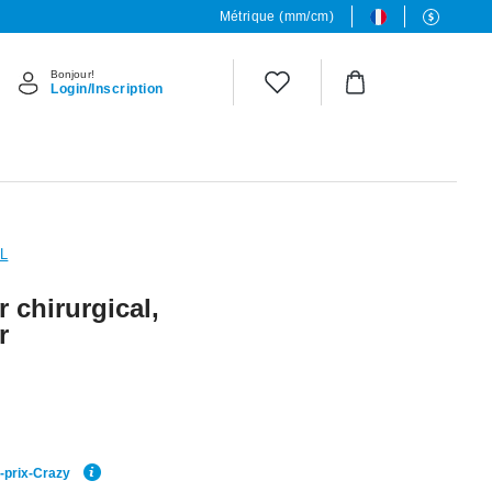
Métrique (mm/cm)
Bonjour!
Login/Inscription
6L
r chirurgical,
r
r-prix-Crazy