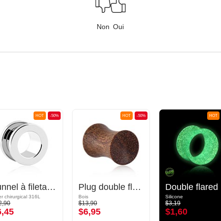
Non
Oui
HOT
-50%
HOT
-50%
HOT
Tunnel à filetage (acier chirurgical, argent)
Plug double flared (bois) avec avant concave
Doub
er chirurgical 316L
Bois
Silicone
2,90
$13,90
$3,19
6,45
$6,95
$1,60