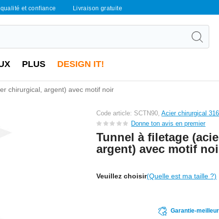
qualité et confiance
Livraison gratuite
UX
PLUS
DESIGN IT!
er chirurgical, argent) avec motif noir
Code article: SCTN90,
Acier chirurgical 31
Donne ton avis en premier
Tunnel à filetage (acie
argent) avec motif noi
Veuillez choisir
(Quelle est ma taille ?)
Garantie-meilleu