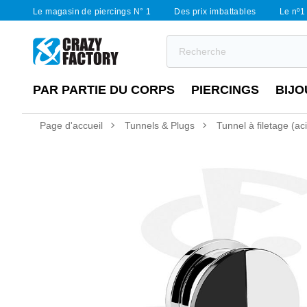
Le magasin de piercings N° 1
Des prix imbattables
Le nº1 
PAR PARTIE DU CORPS
PIERCINGS
BIJO
Page d'accueil
Tunnels & Plugs
Tunnel à filetage (aci