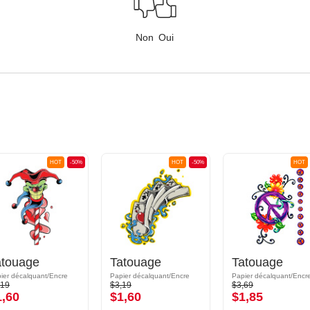
Non
Oui
HOT
-50%
HOT
-50%
HOT
atouage
Tatouage
Tatouage
ier décalquant/Encre
Papier décalquant/Encre
Papier décalquant/Encr
,19
$3,19
$3,69
1,60
$1,60
$1,85