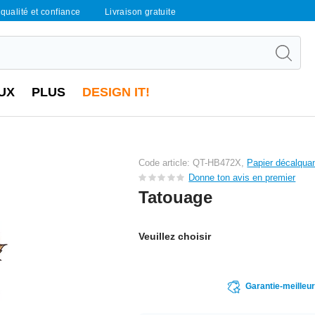
qualité et confiance
Livraison gratuite
UX
PLUS
DESIGN IT!
Code article: QT-HB472X,
Papier décalqua
Donne ton avis en premier
Tatouage
Veuillez choisir
Garantie-meilleu