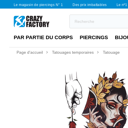
Le magasin de piercings N° 1
Des prix imbattables
Le nº1 
PAR PARTIE DU CORPS
PIERCINGS
BIJO
Page d'accueil
Tatouages temporaires
Tatouage