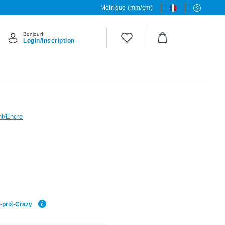
Métrique (mm/cm)
Bonjour!
Login/Inscription
nt/Encre
r-prix-Crazy