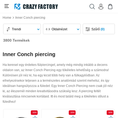
Home
Inner Conch piercing
Trendi
Oldalnézet
Szűrő
(0)
3800 Termékek
Inner Conch piercing
Ha keresel egy érdekes fülpiercinget, amely még mindig inkább a decens
oldalon van, az Inner Conch Piercing egy tökéletes lehetőség a számodra!
Különösen jól néz ki, ha egy kicsit több hely van a fülkagylódban. Az
elhelyezésekor teljesen a a természetes anatómiád szerint mehetsz, és így
ideálisan hangsúlyozza a füledet. Egy Inner Conch Piercing nem csak jól néz
ki, az ékszernél minden kreativitásodra szükség lesz. A piercing feltét
kiválasztása nincsenek korlátaid. Itt és most találd meg a tökéletes stílust a
füledhez!
-50%
-50%
-50%