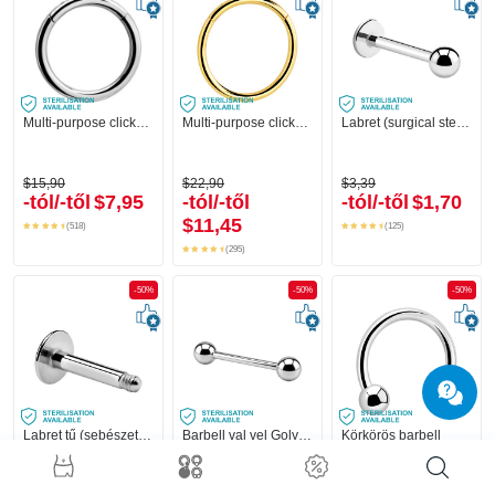
Multi-purpose clicker (surgical steel, silver, shiny finish)
Multi-purpose clicker (surgical steel, gold, shiny finish)
Labret (surgical steel, silver, shiny finish)
$15,90
$22,90
$3,39
-tól/-től
$7,95
-tól/-től
-tól/-től
$1,70
$11,45
(518)
(125)
(295)
-50%
-50%
-50%
Labret tű (sebészeti acél, ezüst, fényes kivitel)
Barbell val vel Golyók
Körkörös barbell