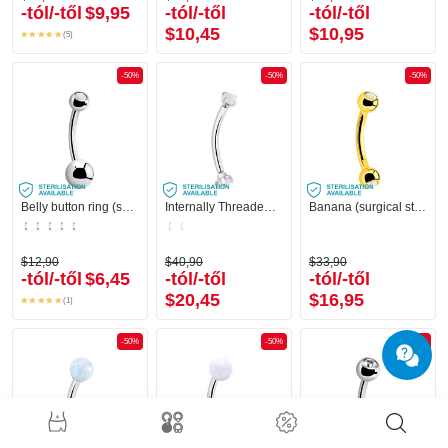
-tól/-től
$9,95
-tól/-től
-tól/-től
$10,45
$10,95
(5)
-50%
-50%
-50%
Belly button ring (surgical steel, silver, shiny finish)
Internally Threaded Banana (surgical steel, silver, shiny finish) val vel Szintetikus opál
Banana (surgical steel, gold, shiny finish)
$12,90
$40,90
$33,90
-tól/-től
$6,45
-tól/-től
-tól/-től
$20,45
$16,95
(1)
-50%
-50%
-50%