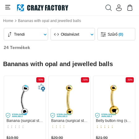
Home
Bananas with opal and jewelled balls
Trendi
Oldalnézet
Szűrő
(0)
24 Termékek
Bananas with opal and jewelled balls
-50%
-50%
-50%
Banana (surgical steel, silver, shiny finish) val vel Szintetikus opál
Banana (surgical steel, gold, shiny finish) val vel Ékszeres golyó
Belly button ring (surgical steel, gold, shiny finish) val vel Ékszeres golyó
$19,90
$20,90
$21,90