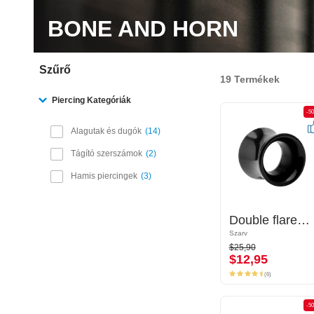
BONE AND HORN
Szűrő
19 Termékek
Piercing Kategóriák
-50%
-5
Alagutak és dugók
14
Tágító szerszámok
2
Hamis piercingek
3
Double flared tunnel (horn, black)
Double flared tunnel (horn, black)
Szarv
Szarv
$25,90
$25,90
$12,95
$12,95
(6)
(6)
-50%
-5