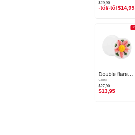
$29,90
$29,90
-tól/-től
$14,95
-tól/-től
$14,95
-50%
-5
Double flared plug (bone) val vel Virág dizájn
Double flared plug (bone) val vel Virág dizájn
Csont
Csont
$27,90
$27,90
$13,95
$13,95