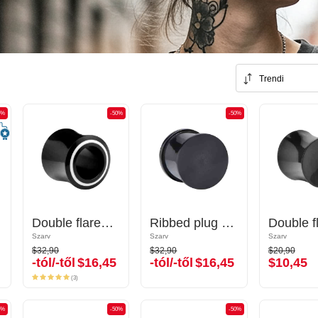
Trendi
0%
-50%
-50%
-50%
-50%
Double flared plug (horn, black)
Double flared plug (horn, black)
Ribbed plug (horn, black)
Ribbed plug (horn, black)
Szarv
Szarv
Szarv
Szarv
Szarv
Szarv
$32,90
$32,90
$20,90
$32,90
$32,90
$20,90
-tól/-től
$16,45
-tól/-től
$16,45
$10,45
-tól/-től
$16,45
-tól/-től
$16,45
$10,45
(3)
(3)
0%
-50%
-50%
-50%
-50%