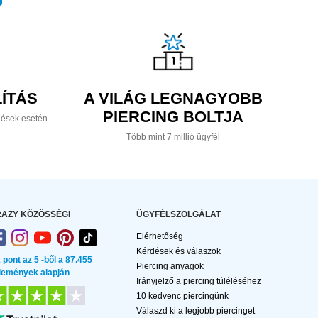
ÍTÁS
A VILÁG LEGNAGYOBB
PIERCING BOLTJA
lések esetén
Több mint 7 millió ügyfél
AZY KÖZÖSSÉGI
ÜGYFÉLSZOLGÁLAT
Elérhetőség
Kérdések és válaszok
2 pont az 5 -ből a 87.455
Piercing anyagok
lemények alapján
Irányjelző a piercing túléléséhez
10 kedvenc piercingünk
Válaszd ki a legjobb piercinget