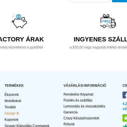
ACTORY ÁRAK
INGYENES SZÁLL
ndelj közvetlenül a gyártótól
a $35,00 vagy nagyobb értékű rende
TERMÉKEK
VÁSÁRLÁSI INFORMÁCIÓ
CR
Rendelési folyamat
Ékszerek
Fizetés és szállítás
Mobiltokok
4,
Lemondás és visszaküldés
Tovább
vé
Garancia
Design It!
Crazy Készpénzpontok
Kuponok
Rólunk
Szuper Kiárusítás Csomagok