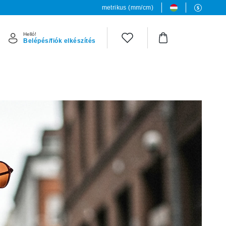
metrikus (mm/cm)
Helló!
Belépés/fiók elkészítés