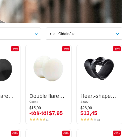
Oldalnézet
-50%
-50%
-50%
-50%
-50%
-50%
Double flared plug (horn, black)
Double flared plug (horn, black)
Double flared plug (bone)
Double flared plug (bone)
Heart-shaped double flared tunnel (horn, black)
Heart-shaped double flared tunnel (horn, black)
Csont
Csont
Szarv
Szarv
$15,90
$26,90
$15,90
$26,90
-tól/-től
$7,95
$13,45
-tól/-től
$7,95
$13,45
(2)
(3)
(2)
(3)
-50%
-50%
-50%
-50%
-50%
-50%