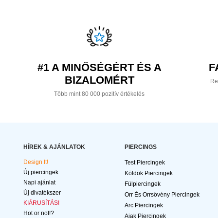
#1 A MINŐSÉGÉRT ÉS A
F
BIZALOMÉRT
Re
Több mint 80 000 pozitív értékelés
HÍREK & AJÁNLATOK
PIERCINGS
Design It!
Test Piercingek
Új piercingek
Köldök Piercingek
Napi ajánlat
Fülpiercingek
Új divatékszer
Orr És Orrsövény Piercingek
KIÁRUSÍTÁS!
Arc Piercingek
Hot or not!?
Ajak Piercingek