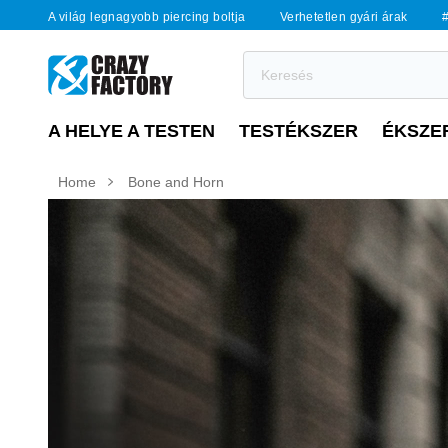
A világ legnagyobb piercing boltja
Verhetetlen gyári árak
#
A HELYE A TESTEN
TESTÉKSZER
ÉKSZE
Home
Bone and Horn