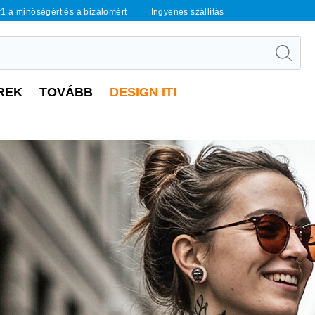
1 a minőségért és a bizalomért
Ingyenes szállítás
REK
TOVÁBB
DESIGN IT!