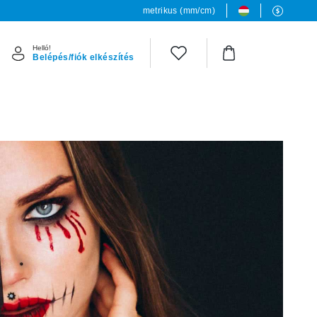
metrikus (mm/cm)
Helló!
Belépés/fiók elkészítés