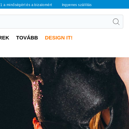
1 a minőségért és a bizalomért
Ingyenes szállítás
REK
TOVÁBB
DESIGN IT!