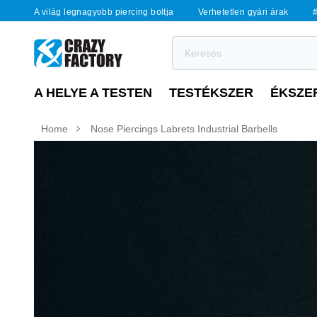
A világ legnagyobb piercing boltja
Verhetetlen gyári árak
#
A HELYE A TESTEN
TESTÉKSZER
ÉKSZE
Home
Nose Piercings Labrets Industrial Barbells