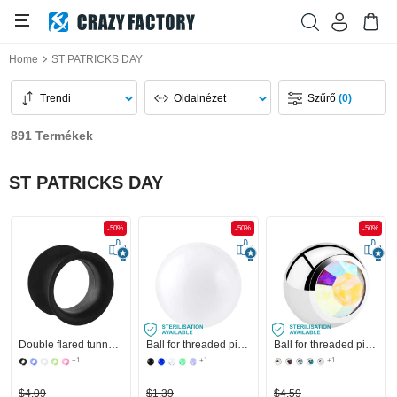
Home
ST PATRICKS DAY
Trendi
Oldalnézet
Szűrő
(0)
891 Termékek
ST PATRICKS DAY
-50%
-50%
-50%
Double flared tunnel (silicone, various colours)
Ball for threaded pins (acrylic, various colours)
Ball for threaded pins (surgical steel, silver, shiny finish) val vel Kristálykő
+1
+1
+1
$4,09
$1,39
$4,59