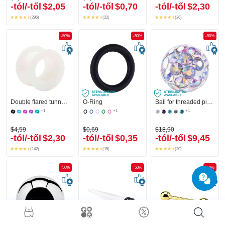
-tól/-től
$2,05
-tól/-től
$0,70
-tól/-től
$2,30
(296)
(22)
(26)
-50%
-50%
-50%
Double flared tunnel (silicone, various colours)
O-Ring
Ball for threaded pins (surgical steel, silver, shiny finish) val vel Kristálykövek
+1
+1
+1
$4,59
$0,69
$18,90
-tól/-től
$2,30
-tól/-től
$0,35
-tól/-től
$9,45
(142)
(15)
(30)
-50%
-50%
-50%