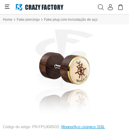
Home
Fake piercings
Fake plug com incrustação de aço
Código do artigo: PR-FPL0045GD,
Mogno/Aço cirúrgico 316L