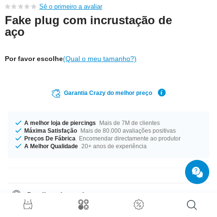
Sê o primeiro a avaliar
Fake plug com incrustação de
aço
Por favor escolhe
(Qual o meu tamanho?)
Garantia Crazy do melhor preço
A melhor loja de piercings
Mais de 7M de clientes
Máxima Satisfação
Mais de 80.000 avaliações positivas
Preços De Fábrica
Encomendar directamente ao produtor
A Melhor Qualidade
20+ anos de experiência
Detalhes do produto
Todos os nossos produtos orgânicos são feitos à mão, e de materiais
naturais. Por esse motivo, é possível que ocorram ligeiras variações de